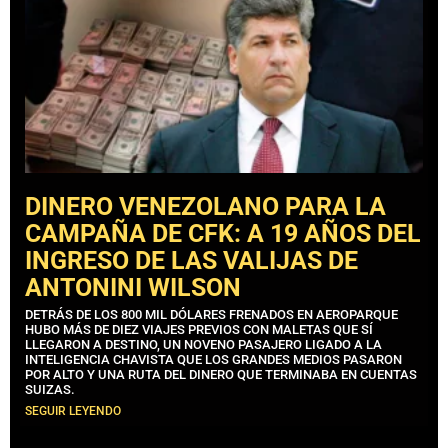
DINERO VENEZOLANO PARA LA
CAMPAÑA DE CFK: A 19 AÑOS DEL
INGRESO DE LAS VALIJAS DE
ANTONINI WILSON
DETRÁS DE LOS 800 MIL DÓLARES FRENADOS EN AEROPARQUE
HUBO MÁS DE DIEZ VIAJES PREVIOS CON MALETAS QUE SÍ
LLEGARON A DESTINO, UN NOVENO PASAJERO LIGADO A LA
INTELIGENCIA CHAVISTA QUE LOS GRANDES MEDIOS PASARON
POR ALTO Y UNA RUTA DEL DINERO QUE TERMINABA EN CUENTAS
SUIZAS.
SEGUIR LEYENDO