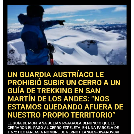
UN GUARDIA AUSTRÍACO LE
PROHIBIÓ SUBIR UN CERRO A UN
GUÍA DE TREKKING EN SAN
MARTÍN DE LOS ANDES: “NOS
ESTAMOS QUEDANDO AFUERA DE
NUESTRO PROPIO TERRITORIO”
EL GUÍA DE MONTAÑA JULIÁN PAJAROLA DENUNCIÓ QUE LE
CERRARON EL PASO AL CERRO EZPELETA, EN UNA PARCELA DE
1.672 HECTÁREAS A NOMBRE DE GERNOT LANGES-SWAROVSKI.