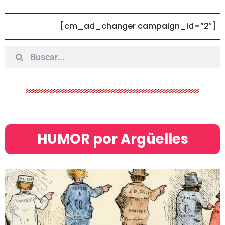
[cm_ad_changer campaign_id=”2″]
HUMOR por Argüelles​