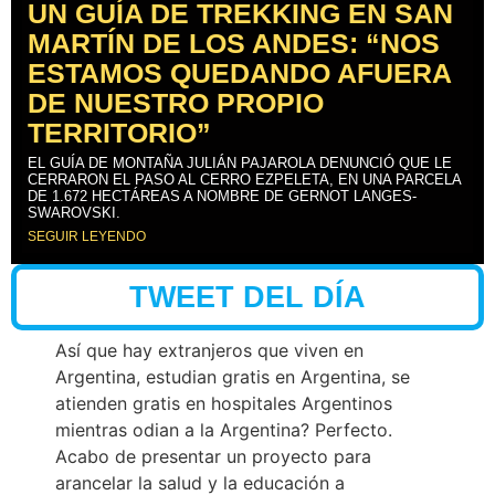
UN GUÍA DE TREKKING EN SAN
MARTÍN DE LOS ANDES: “NOS
ESTAMOS QUEDANDO AFUERA
DE NUESTRO PROPIO
TERRITORIO”
EL GUÍA DE MONTAÑA JULIÁN PAJAROLA DENUNCIÓ QUE LE
CERRARON EL PASO AL CERRO EZPELETA, EN UNA PARCELA
DE 1.672 HECTÁREAS A NOMBRE DE GERNOT LANGES-
SWAROVSKI.
SEGUIR LEYENDO
TWEET DEL DÍA
Así que hay extranjeros que viven en
Argentina, estudian gratis en Argentina, se
atienden gratis en hospitales Argentinos
mientras odian a la Argentina? Perfecto.
Acabo de presentar un proyecto para
arancelar la salud y la educación a