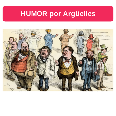
HUMOR por Argüelles​