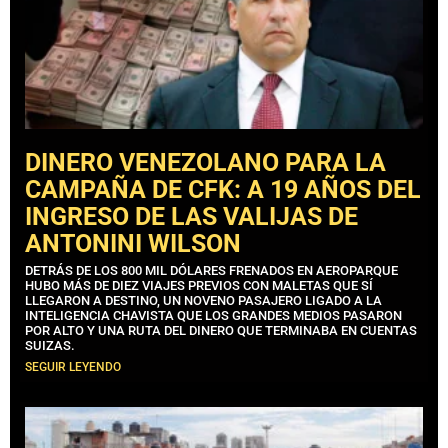
DINERO VENEZOLANO PARA LA
CAMPAÑA DE CFK: A 19 AÑOS DEL
INGRESO DE LAS VALIJAS DE
ANTONINI WILSON
DETRÁS DE LOS 800 MIL DÓLARES FRENADOS EN AEROPARQUE
HUBO MÁS DE DIEZ VIAJES PREVIOS CON MALETAS QUE SÍ
LLEGARON A DESTINO, UN NOVENO PASAJERO LIGADO A LA
INTELIGENCIA CHAVISTA QUE LOS GRANDES MEDIOS PASARON
POR ALTO Y UNA RUTA DEL DINERO QUE TERMINABA EN CUENTAS
SUIZAS.
SEGUIR LEYENDO