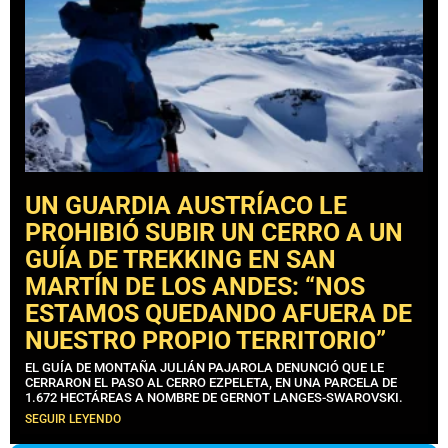
UN GUARDIA AUSTRÍACO LE
PROHIBIÓ SUBIR UN CERRO A UN
GUÍA DE TREKKING EN SAN
MARTÍN DE LOS ANDES: “NOS
ESTAMOS QUEDANDO AFUERA DE
NUESTRO PROPIO TERRITORIO”
EL GUÍA DE MONTAÑA JULIÁN PAJAROLA DENUNCIÓ QUE LE
CERRARON EL PASO AL CERRO EZPELETA, EN UNA PARCELA DE
1.672 HECTÁREAS A NOMBRE DE GERNOT LANGES-SWAROVSKI.
SEGUIR LEYENDO