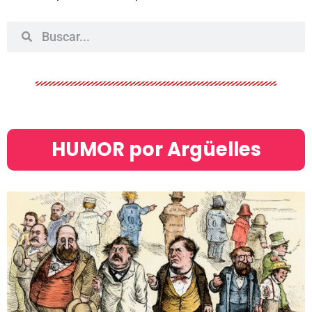
HUMOR por Argüelles​