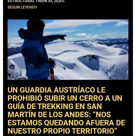
ESTRUCTURAL TREPA AL 20,6%.
SEGUIR LEYENDO
UN GUARDIA AUSTRÍACO LE
PROHIBIÓ SUBIR UN CERRO A UN
GUÍA DE TREKKING EN SAN
MARTÍN DE LOS ANDES: “NOS
ESTAMOS QUEDANDO AFUERA DE
NUESTRO PROPIO TERRITORIO”