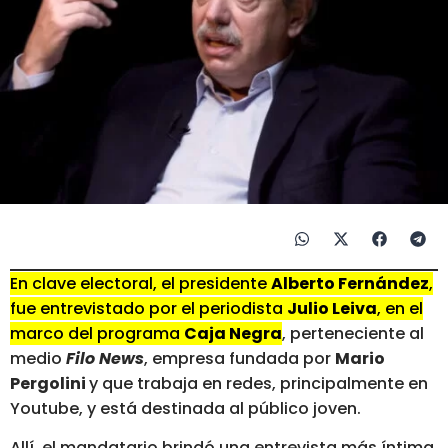
En clave electoral, el presidente
Alberto Fernández
,
fue entrevistado por el periodista
Julio Leiva
, en el
marco del programa
Caja Negra
, perteneciente al
medio
Filo News
, empresa fundada por
Mario
Pergolini
y que trabaja en redes, principalmente en
Youtube, y está destinada al público joven.
Allí, el mandatario brindó una entrevista más íntima,