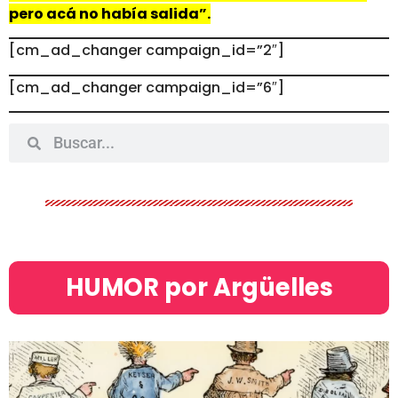
pero acá no había salida”.
[cm_ad_changer campaign_id=”2″]
[cm_ad_changer campaign_id=”6″]
HUMOR por Argüelles​