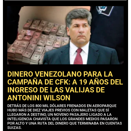
DINERO VENEZOLANO PARA LA
CAMPAÑA DE CFK: A 19 AÑOS DEL
INGRESO DE LAS VALIJAS DE
ANTONINI WILSON
DETRÁS DE LOS 800 MIL DÓLARES FRENADOS EN AEROPARQUE
HUBO MÁS DE DIEZ VIAJES PREVIOS CON MALETAS QUE SÍ
LLEGARON A DESTINO, UN NOVENO PASAJERO LIGADO A LA
INTELIGENCIA CHAVISTA QUE LOS GRANDES MEDIOS PASARON
POR ALTO Y UNA RUTA DEL DINERO QUE TERMINABA EN CUENTAS
SUIZAS.