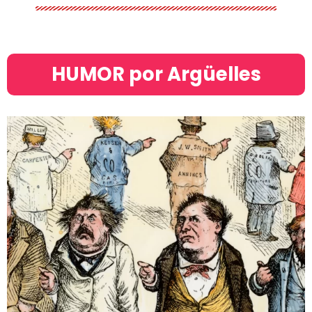
HUMOR por Argüelles​