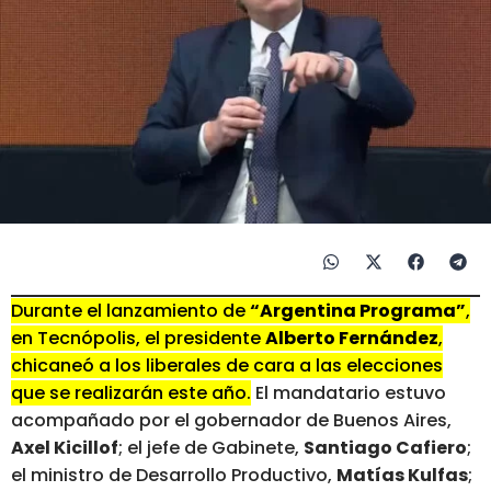
Durante el lanzamiento de
“Argentina Programa”
,
en Tecnópolis, el presidente
Alberto Fernández
,
chicaneó a los liberales de cara a las elecciones
que se realizarán este año.
El mandatario estuvo
acompañado por el gobernador de Buenos Aires,
Axel Kicillof
; el jefe de Gabinete,
Santiago Cafiero
;
el ministro de Desarrollo Productivo,
Matías Kulfas
;