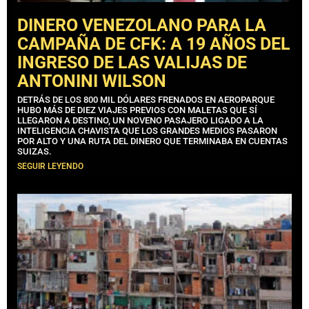
DINERO VENEZOLANO PARA LA
CAMPAÑA DE CFK: A 19 AÑOS DEL
INGRESO DE LAS VALIJAS DE
ANTONINI WILSON
DETRÁS DE LOS 800 MIL DÓLARES FRENADOS EN AEROPARQUE
HUBO MÁS DE DIEZ VIAJES PREVIOS CON MALETAS QUE SÍ
LLEGARON A DESTINO, UN NOVENO PASAJERO LIGADO A LA
INTELIGENCIA CHAVISTA QUE LOS GRANDES MEDIOS PASARON
POR ALTO Y UNA RUTA DEL DINERO QUE TERMINABA EN CUENTAS
SUIZAS.
SEGUIR LEYENDO