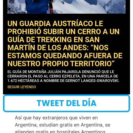
UN GUARDIA AUSTRÍACO LE
PROHIBIÓ SUBIR UN CERRO A UN
GUÍA DE TREKKING EN SAN
MARTÍN DE LOS ANDES: “NOS
ESTAMOS QUEDANDO AFUERA DE
NUESTRO PROPIO TERRITORIO”
EL GUÍA DE MONTAÑA JULIÁN PAJAROLA DENUNCIÓ QUE LE
CERRARON EL PASO AL CERRO EZPELETA, EN UNA PARCELA DE
1.672 HECTÁREAS A NOMBRE DE GERNOT LANGES-SWAROVSKI.
SEGUIR LEYENDO
TWEET DEL DÍA
Así que hay extranjeros que viven en
Argentina, estudian gratis en Argentina, se
atienden gratis en hospitales Argentinos