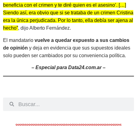
beneficia con el crimen y te diré quien es el asesino’. […]
Siendo así, era obvio que si se trataba de un crimen Cristina
era la única perjudicada. Por lo tanto, ella debía ser ajena al
hecho”
, dijo Alberto Fernández.
El mandatario
vuelve a quedar expuesto a sus cambios
de opinión
y deja en evidencia que sus supuestos ideales
solo pueden ser cambiados por su conveniencia política.
– Especial para Data24.com.ar –