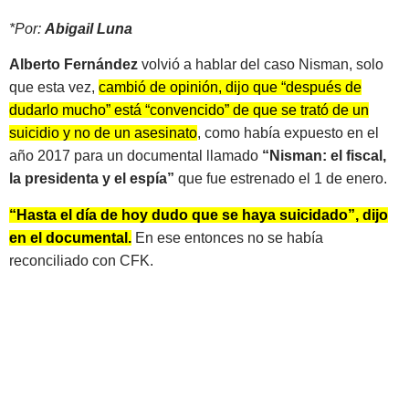
*Por:
Abigail Luna
Alberto Fernández
volvió a hablar del caso Nisman, solo
que esta vez,
cambió de opinión, dijo que “después de
dudarlo mucho” está “convencido” de que se trató de un
suicidio y no de un asesinato
, como había expuesto en el
año 2017 para un documental llamado
“Nisman: el fiscal,
la presidenta y el espía”
que fue estrenado el 1 de enero.
“Hasta el día de hoy dudo que se haya suicidado”, dijo
en el documental.
En ese entonces no se había
reconciliado con CFK.