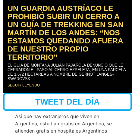
UN GUARDIA AUSTRÍACO LE
PROHIBIÓ SUBIR UN CERRO A
UN GUÍA DE TREKKING EN SAN
MARTÍN DE LOS ANDES: “NOS
ESTAMOS QUEDANDO AFUERA
DE NUESTRO PROPIO
TERRITORIO”
EL GUÍA DE MONTAÑA JULIÁN PAJAROLA DENUNCIÓ QUE LE
CERRARON EL PASO AL CERRO EZPELETA, EN UNA PARCELA
DE 1.672 HECTÁREAS A NOMBRE DE GERNOT LANGES-
SWAROVSKI.
SEGUIR LEYENDO
TWEET DEL DÍA
Así que hay extranjeros que viven en
Argentina, estudian gratis en Argentina, se
atienden gratis en hospitales Argentinos