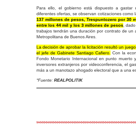
Para ello, el gobierno está dispuesto a gastar 
diferentes ofertas, se observan cotizaciones como 
137 millones de pesos, Trespuntozero por 30 m
entre los 44 mil y los 3 millones de pesos
, dado
trabajos tendrán una duración por contrato de un 
Metropolitana de Buenos Aires.
La decisión de aprobar la licitación resultó un jue
el jefe de Gabinete Santiago Cafiero.
Con la econ
Fondo Monetario Internacional en punto muerto 
inversores extranjeros por videoconferencia, el g
más a un manotazo ahogado electoral que a una estr
*Fuente:
REALPOLITIK