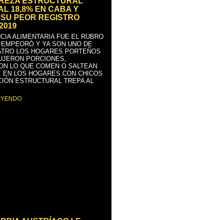
BREZA ESTRUCTURAL
AL 18,8% EN CABA Y
SU PEOR REGISTRO
2019
CIA ALIMENTARIA FUE EL RUBRO
 EMPEORÓ Y YA SON UNO DE
ATRO LOS HOGARES PORTEÑOS
UJERON PORCIONES,
ON LO QUE COMEN O SALTEAN
. EN LOS HOGARES CON CHICOS
CIÓN ESTRUCTURAL TREPA AL
EYENDO