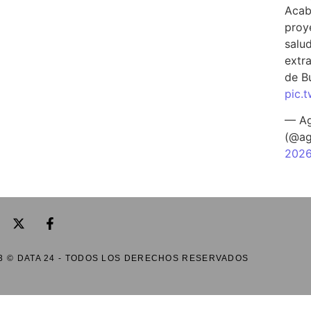
Acab
proy
salu
extra
de B
pic.
— Ag
(@ag
202
3 © DATA 24 - TODOS LOS DERECHOS RESERVADOS