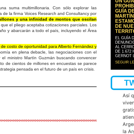
UN GUA
PROHIB
una suma multimillonaria. Con sólo explorar las
GUÍA D
la de la firma Voices Research and Consultancy por
MARTÍN
illones y una infinidad de montos que oscilan
ESTAM
 que el pliego aceptaba cotizaciones parciales. Los
DE NUE
año y abarcarán a todo el país, incluyendo el Área
TERRIT
EL GUÍA 
DENUNCI
go de costo de oportunidad para Alberto Fernández y
AL CERRO
DE 1.672
omía en plena debacle, las negociaciones con el
GERNOT 
y el ministro Martín Guzmán buscando convencer
SEGUIR L
asto de cientos de millones en encuestas se parece
ategia pensada en el futuro de un país en crisis.
T
Así 
vive
grati
atien
Arge
la A