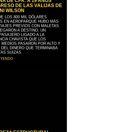
A DE CFK: A 19 AÑOS
GRESO DE LAS VALIJAS DE
NI WILSON
E LOS 800 MIL DÓLARES
S EN AEROPARQUE HUBO MÁS
VIAJES PREVIOS CON MALETAS
LEGARON A DESTINO, UN
PASAJERO LIGADO A LA
NCIA CHAVISTA QUE LOS
 MEDIOS PASARON POR ALTO Y
 DEL DINERO QUE TERMINABA
AS SUIZAS.
EYENDO