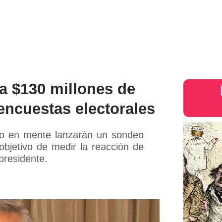
s
Judiciales
Entretenimiento
Deportes
Opinion
Mundo
inter
ta $130 millones de
encuestas electorales
no en mente lanzarán un sondeo
objetivo de medir la reacción de
presidente.