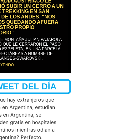
RDIA AUSTRÍACO LE
IÓ SUBIR UN CERRO A UN
E TREKKING EN SAN
 DE LOS ANDES: “NOS
OS QUEDANDO AFUERA
STRO PROPIO
ORIO”
DE MONTAÑA JULIÁN PAJAROLA
Ó QUE LE CERRARON EL PASO
 EZPELETA, EN UNA PARCELA
 HECTÁREAS A NOMBRE DE
LANGES-SWAROVSKI.
EYENDO
WEET DEL DÍA
que hay extranjeros que
n en Argentina, estudian
s en Argentina, se
den gratis en hospitales
ntinos mientras odian a
rgentina? Perfecto.