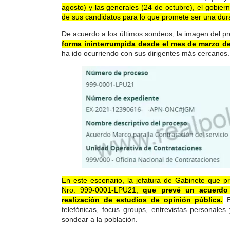
agosto) y las generales (24 de octubre), el gobier
de sus candidatos para lo que promete ser una dur
De acuerdo a los últimos sondeos, la imagen del p
forma ininterrumpida desde el mes de marzo de
ha ido ocurriendo con sus dirigentes más cercanos.
En este escenario, la jefatura de Gabinete que p
Nro. 999-0001-LPU21,
que prevé un acuerdo m
realización de estudios de opinión pública.
E
telefónicas, focus groups, entrevistas personal
sondear a la población.