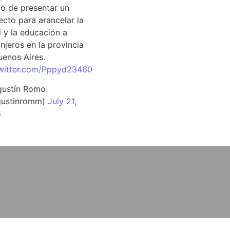
o de presentar un
ecto para arancelar la
d y la educación a
njeros en la provincia
uenos Aires.
twitter.com/Pppyd23460
ustín Romo
ustinromm)
July 21,
6