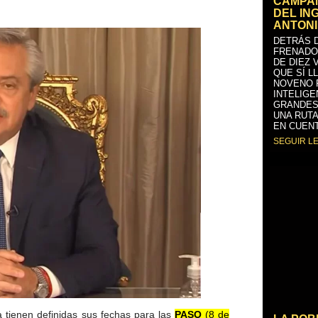
CAMPAÑ
DEL IN
ANTONI
DETRÁS D
FRENADO
DE DIEZ 
QUE SÍ L
NOVENO 
INTELIGE
GRANDES
UNA RUTA
EN CUENT
SEGUIR L
 tienen definidas sus fechas para las
PASO
(8 de