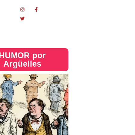
nacional
HUMOR por
Argüelles​