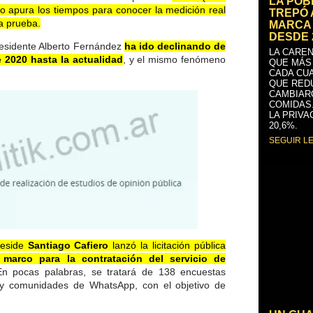
LA PO
no apura los tiempos para conocer la medición real
TREPÓ 
a prueba.
MARCA 
DESDE 
residente Alberto Fernández
ha ido declinando de
LA CAREN
 2020 hasta la actualidad
, y el mismo fenómeno
QUE MÁS
CADA CU
QUE RED
CAMBIAR
COMIDAS
LA PRIVA
20,6%.
SEGUIR L
reside
Santiago Cafiero
lanzó la licitación pública
arco para la contratación del servicio de
n pocas palabras, se tratará de 138 encuestas
es y comunidades de WhatsApp, con el objetivo de