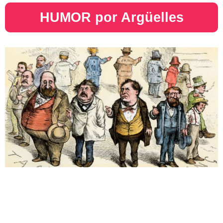
HUMOR por Argüelles​