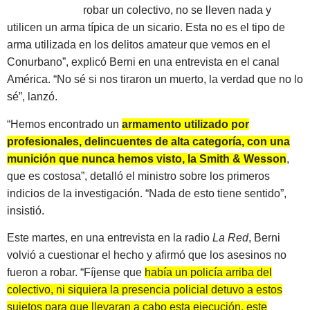
robar un colectivo, no se lleven nada y
utilicen un arma típica de un sicario. Esta no es el tipo de
arma utilizada en los delitos amateur que vemos en el
Conurbano”, explicó Berni en una entrevista en el canal
América. “No sé si nos tiraron un muerto, la verdad que no lo
sé”, lanzó.
“Hemos encontrado un
armamento utilizado por
profesionales, delincuentes de alta categoría, con una
munición que nunca hemos visto, la Smith & Wesson
,
que es costosa”, detalló el ministro sobre los primeros
indicios de la investigación. “Nada de esto tiene sentido”,
insistió.
Este martes, en una entrevista en la radio
La Red
, Berni
volvió a cuestionar el hecho y afirmó que los asesinos no
fueron a robar. “Fíjense que
había un policía arriba del
colectivo, ni siquiera la presencia policial detuvo a estos
sujetos para que llevaran a cabo esta ejecución, este