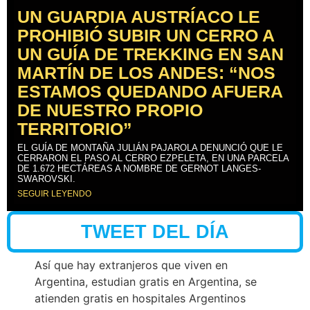
UN GUARDIA AUSTRÍACO LE
PROHIBIÓ SUBIR UN CERRO A
UN GUÍA DE TREKKING EN SAN
MARTÍN DE LOS ANDES: “NOS
ESTAMOS QUEDANDO AFUERA
DE NUESTRO PROPIO
TERRITORIO”
EL GUÍA DE MONTAÑA JULIÁN PAJAROLA DENUNCIÓ QUE LE
CERRARON EL PASO AL CERRO EZPELETA, EN UNA PARCELA
DE 1.672 HECTÁREAS A NOMBRE DE GERNOT LANGES-
SWAROVSKI.
SEGUIR LEYENDO
TWEET DEL DÍA
Así que hay extranjeros que viven en
Argentina, estudian gratis en Argentina, se
atienden gratis en hospitales Argentinos