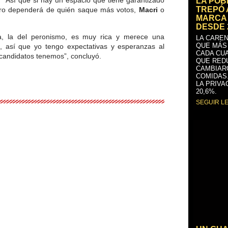
: “Así que si hay un espacio que tiene garantizado
LA PO
TREPÓ 
 otro dependerá de quién saque más votos,
Macri
o
MARCA 
DESDE 
ria, la del peronismo, es muy rica y merece una
LA CAREN
QUE MÁS
a, así que yo tengo expectativas y esperanzas al
CADA CU
 candidatos tenemos”, concluyó.
QUE RED
CAMBIAR
COMIDAS
LA PRIVA
20,6%.
SEGUIR L