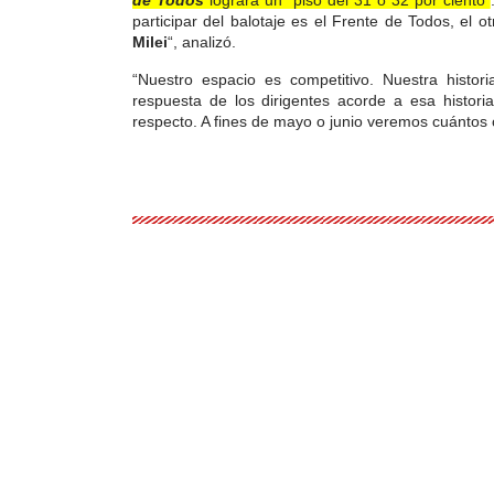
de Todos
logrará un “piso del 31 o 32 por ciento”
participar del balotaje es el Frente de Todos, el
Milei
“, analizó.
“Nuestro espacio es competitivo. Nuestra histo
respuesta de los dirigentes acorde a esa histori
respecto. A fines de mayo o junio veremos cuántos