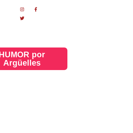
nacional
HUMOR por
Argüelles​