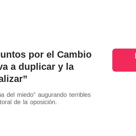
s
Judiciales
Entretenimiento
Deportes
Opinion
Mundo
inter
Juntos por el Cambio
va a duplicar y la
alizar”
aña del miedo" augurando terribles
toral de la oposición.