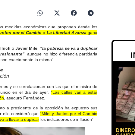
las medidas económicas que proponen desde los
untos por el Cambio
o
La Libertad Avanza
gana
llrich
o
Javier Milei
“la pobreza se va a duplicar
presionante”
, aunque no hizo diferencia partidaria
 son exactamente lo mismo”.
ación
nes y se correlacionan con las que el ministro de
nunció en el día de ayer.
“Las calles van a estar
ón
, aseguró Fernández.
to a presidente de la oposición ha expuesto sus
or ello consideró que
“Milei y Juntos por el Cambio
a a llevar a duplicar los indicadores de inflación”.
DINERO