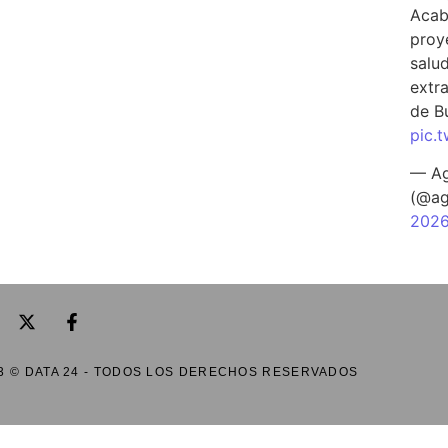
Acab
proy
salu
extra
de B
pic.
— Ag
(@ag
202
3 © DATA 24 - TODOS LOS DERECHOS RESERVADOS