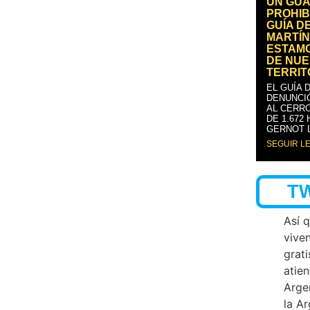
UN GUA
PROHIB
GUÍA D
MARTÍN
ESTAM
DE NUE
TERRIT
EL GUÍA 
DENUNCI
AL CERRO
DE 1.672
GERNOT 
SEGUIR L
T
Así 
vive
grati
atien
Arge
la A