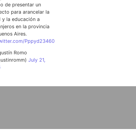
o de presentar un
ecto para arancelar la
d y la educación a
njeros en la provincia
uenos Aires.
twitter.com/Pppyd23460
ustín Romo
ustinromm)
July 21,
6