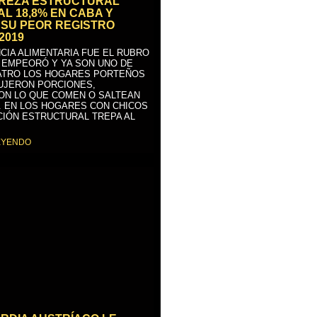
BREZA ESTRUCTURAL
AL 18,8% EN CABA Y
SU PEOR REGISTRO
2019
CIA ALIMENTARIA FUE EL RUBRO
 EMPEORÓ Y YA SON UNO DE
ATRO LOS HOGARES PORTEÑOS
UJERON PORCIONES,
ON LO QUE COMEN O SALTEAN
. EN LOS HOGARES CON CHICOS
CIÓN ESTRUCTURAL TREPA AL
EYENDO