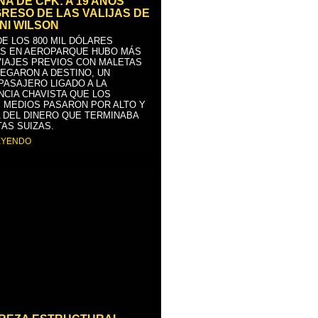
A DE CFK: A 19 AÑOS
GRESO DE LAS VALIJAS DE
NI WILSON
E LOS 800 MIL DÓLARES
S EN AEROPARQUE HUBO MÁS
VIAJES PREVIOS CON MALETAS
LEGARON A DESTINO, UN
PASAJERO LIGADO A LA
NCIA CHAVISTA QUE LOS
 MEDIOS PASARON POR ALTO Y
 DEL DINERO QUE TERMINABA
AS SUIZAS.
EYENDO