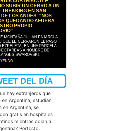
RDIA AUSTRÍACO LE
IÓ SUBIR UN CERRO A UN
E TREKKING EN SAN
 DE LOS ANDES: “NOS
OS QUEDANDO AFUERA
STRO PROPIO
ORIO”
DE MONTAÑA JULIÁN PAJAROLA
Ó QUE LE CERRARON EL PASO
 EZPELETA, EN UNA PARCELA
 HECTÁREAS A NOMBRE DE
LANGES-SWAROVSKI.
EYENDO
WEET DEL DÍA
que hay extranjeros que
n en Argentina, estudian
s en Argentina, se
den gratis en hospitales
ntinos mientras odian a
rgentina? Perfecto.