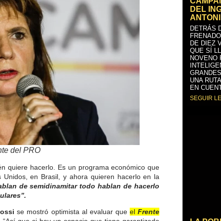
CAMPAÑ
DEL IN
ANTONI
DETRÁS D
FRENADO
DE DIEZ 
QUE SÍ L
NOVENO 
INTELIGE
GRANDES
UNA RUTA
EN CUENT
SEGUIR L
ente del PRO
ién quiere hacerlo. Es un programa económico que
Unidos, en Brasil, y ahora quieren hacerlo en la
blan de semidinamitar todo hablan de hacerlo
ulares”.
ossi
se mostró optimista al evaluar que
el
Frente