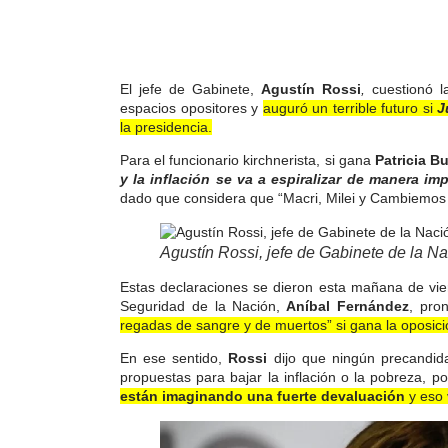
El jefe de Gabinete,
Agustín Rossi
,
cuestionó 
espacios opositores y
auguró un terrible futuro si
J
la presidencia.
Para el funcionario kirchnerista, si gana
Patricia Bu
y la inflación se va a espiralizar de manera im
dado que considera que “Macri, Milei y Cambiemos
Agustín Rossi, jefe de Gabinete de la N
Estas declaraciones se dieron esta mañana de vier
Seguridad de la Nación,
Aníbal Fernández
, pro
regadas de sangre y de muertos” si gana la oposici
En ese sentido,
Rossi
dijo que ningún precandida
propuestas para bajar la inflación o la pobreza, p
están imaginando una fuerte devaluación
y eso v