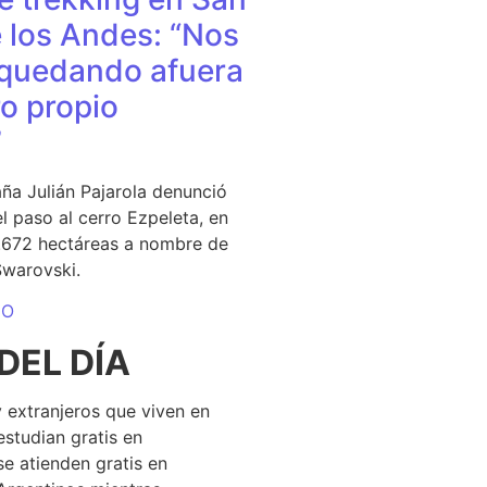
 los Andes: “Nos
quedando afuera
o propio
”
ña Julián Pajarola denunció
el paso al cerro Ezpeleta, en
1.672 hectáreas a nombre de
Swarovski.
DO
DEL DÍA
 extranjeros que viven en
estudian gratis en
se atienden gratis en