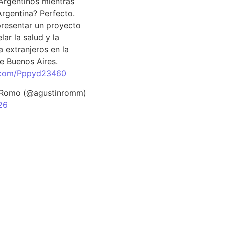
Argentinos mientras
Argentina? Perfecto.
resentar un proyecto
lar la salud y la
 extranjeros en la
e Buenos Aires.
r.com/Pppyd23460
 Romo (@agustinromm)
26