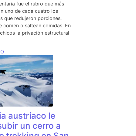
entaria fue el rubro que más
n uno de cada cuatro los
s que redujeron porciones,
e comen o saltean comidas. En
chicos la privación estructural
DO
a austríaco le
subir un cerro a
e trekking en San