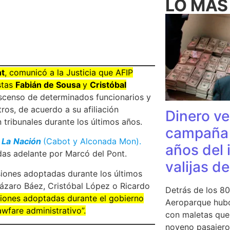
LO MÁS
nt
, comunicó a la Justicia que AFIP
stas
Fabián de Sousa
y
Cristóbal
 ascenso de determinados funcionarios y
ros, de acuerdo a su afiliación
Dinero ve
 tribunales durante los últimos años.
campaña 
n
La
Nación
(Cabot y Alconada Mon).
años del 
vadas adelante por Marcó del Pont.
valijas d
siones adoptadas durante los últimos
Lázaro Báez, Cristóbal López o Ricardo
Detrás de los 80
isiones adoptadas durante el gobierno
Aeroparque hubo
awfare administrativo”.
con maletas que 
noveno pasajero 