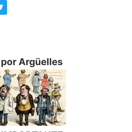
or Argüelles​