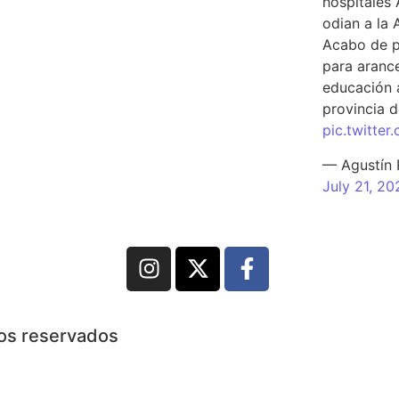
hospitales 
odian a la 
Acabo de p
para arance
educación a
provincia d
pic.twitte
— Agustín
July 21, 20
hos reservados