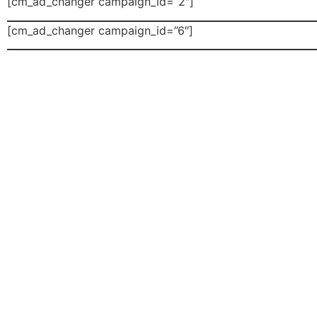
[cm_ad_changer campaign_id=”2″]
[cm_ad_changer campaign_id=”6″]