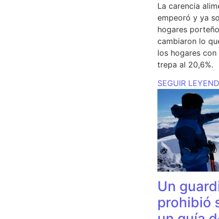
La carencia alim
empeoró y ya so
hogares porteño
cambiaron lo qu
los hogares con 
trepa al 20,6%.
SEGUIR LEYEN
Un guardi
prohibió 
un guía d