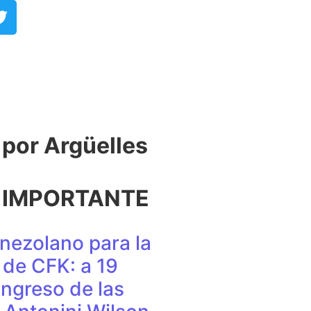
or Argüelles​
 IMPORTANTE
nezolano para la
de CFK: a 19
ingreso de las