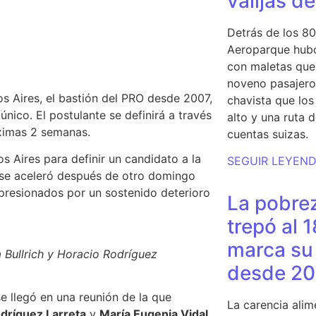
valijas d
Detrás de los 80
Aeroparque hubo
con maletas que 
noveno pasajero 
os Aires, el bastión del PRO desde 2007,
chavista que lo
 único
. El postulante se definirá a través
alto y una ruta 
ximas 2 semanas.
cuentas suizas.
os Aires para definir un candidato a la
SEGUIR LEYEN
 se aceleró después de otro domingo
 presionados por un sostenido deterioro
La pobrez
trepó al 
marca su 
a Bullrich y Horacio Rodríguez
desde 20
e llegó en una reunión de la que
La carencia alim
dríguez Larreta
y
María Eugenia Vidal
.