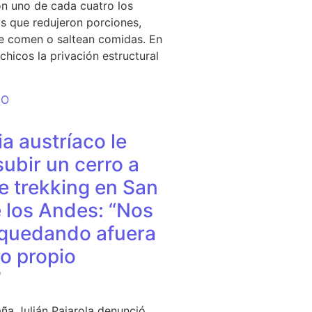
n uno de cada cuatro los
s que redujeron porciones,
e comen o saltean comidas. En
chicos la privación estructural
DO
a austríaco le
subir un cerro a
e trekking en San
 los Andes: “Nos
quedando afuera
o propio
”
ña Julián Pajarola denunció