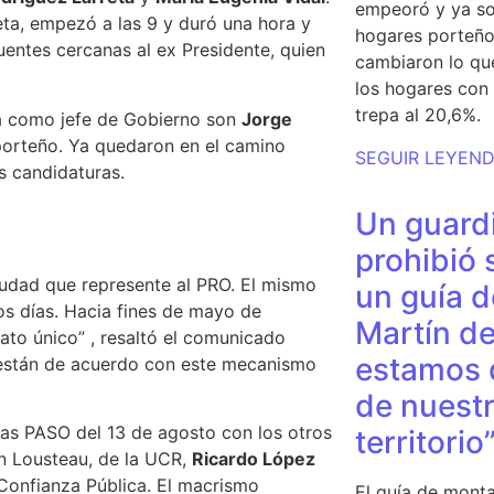
empeoró y ya so
eta, empezó a las 9 y duró una hora y
hogares porteño
uentes cercanas al ex Presidente, quien
cambiaron lo qu
los hogares con 
trepa al 20,6%.
a como jefe de Gobierno son
Jorge
porteño. Ya quedaron en el camino
SEGUIR LEYEN
s candidaturas.
Un guardi
prohibió 
iudad que represente al PRO.
El mismo
un guía d
os días.
Hacia fines de mayo de
Martín de
dato único” , resaltó el comunicado
estamos 
s están de acuerdo con este mecanismo
de nuestr
las PASO del 13 de agosto con los otros
territorio
n Lousteau, de la UCR,
Ricardo López
 Confianza Pública.
El macrismo
El guía de monta