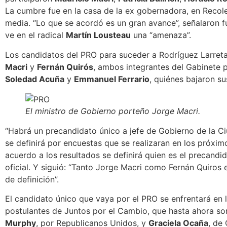
La cumbre fue en la casa de la ex gobernadora, en Recol
media. “Lo que se acordó es un gran avance”, señalaron f
ve en el radical
Martín Lousteau
una “amenaza”
.
Los candidatos del PRO para suceder a Rodríguez Larret
Macri
y
Fernán Quirós
, ambos integrantes del Gabinete 
Soledad Acuña
y
Emmanuel Ferrario
, quiénes bajaron su
El ministro de Gobierno porteño Jorge Macri
.
“Habrá un precandidato único a jefe de Gobierno de la C
se definirá por encuestas que se realizaran en los próxim
acuerdo a los resultados se definirá quien es el precandi
oficial. Y siguió: “Tanto Jorge Macri como Fernán Quiro
de definición”.
El candidato único que vaya por el PRO se enfrentará en 
postulantes de Juntos por el Cambio, que hasta ahora so
Murphy
, por Republicanos Unidos, y
Graciela Ocaña
, de