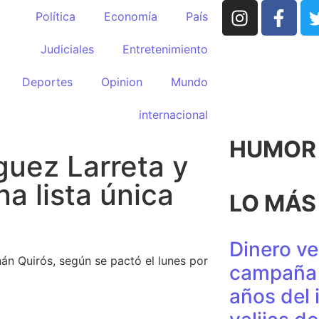
Política
Economía
País
Judiciales
Entretenimiento
Deportes
Opinion
Mundo
internacional
HUMOR p
uez Larreta y
a lista única
LO MÁS
Dinero ve
nán Quirós, según se pactó el lunes por
campaña 
años del 