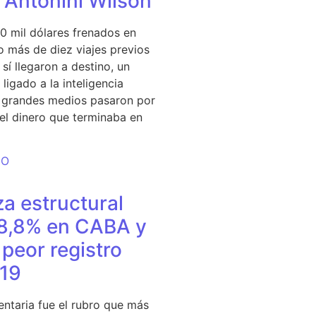
e Antonini Wilson
0 mil dólares frenados en
 más de diez viajes previos
sí llegaron a destino, un
ligado a la inteligencia
s grandes medios pasaron por
del dinero que terminaba en
DO
a estructural
18,8% en CABA y
peor registro
19
entaria fue el rubro que más