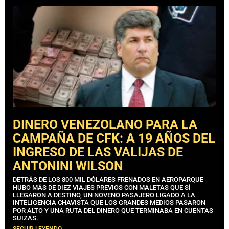
DINERO VENEZOLANO PARA LA
CAMPAÑA DE CFK: A 19 AÑOS DEL
INGRESO DE LAS VALIJAS DE
ANTONINI WILSON
DETRÁS DE LOS 800 MIL DÓLARES FRENADOS EN AEROPARQUE
HUBO MÁS DE DIEZ VIAJES PREVIOS CON MALETAS QUE SÍ
LLEGARON A DESTINO, UN NOVENO PASAJERO LIGADO A LA
INTELIGENCIA CHAVISTA QUE LOS GRANDES MEDIOS PASARON
POR ALTO Y UNA RUTA DEL DINERO QUE TERMINABA EN CUENTAS
SUIZAS.
SEGUIR LEYENDO