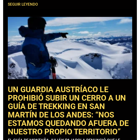
SEGUIR LEYENDO
UN GUARDIA AUSTRÍACO LE
PROHIBIÓ SUBIR UN CERRO A UN
GUÍA DE TREKKING EN SAN
MARTÍN DE LOS ANDES: “NOS
ESTAMOS QUEDANDO AFUERA DE
NUESTRO PROPIO TERRITORIO”