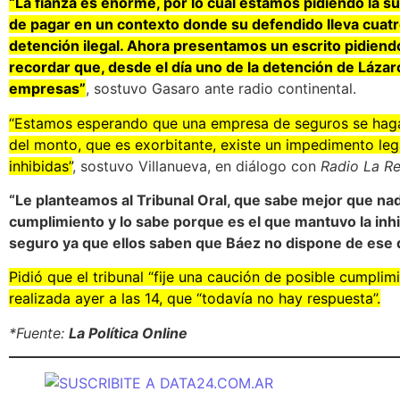
“La fianza es enorme, por lo cual estamos pidiendo la s
de pagar en un contexto donde su defendido lleva cuat
detención ilegal. Ahora presentamos un escrito pidiendo
recordar que, desde el día uno de la detención de Lázar
empresas”
, sostuvo Gasaro ante radio continental.
“Estamos esperando que una empresa de seguros se haga 
del monto, que es exorbitante, existe un impedimento leg
inhibidas”
, sostuvo Villanueva, en diálogo con
Radio La Re
“Le planteamos al Tribunal Oral, que sabe mejor que na
cumplimiento y lo sabe porque es el que mantuvo la inhib
seguro ya que ellos saben que Báez no dispone de ese 
Pidió que el tribunal “fije una caución de posible cumplim
realizada ayer a las 14, que “todavía no hay respuesta”.
*Fuente:
La Política Online