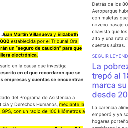
Detrás de los 80
Aeroparque hubo
con maletas que 
noveno pasajero 
chavista que lo
,
J
uan Martín Villanueva
y
Elizabeth
alto y una ruta 
.000
establecida por el Tribunal Oral
cuentas suizas.
irán un “seguro de caución” para que
llera electrónica.
SEGUIR LEYEN
La pobrez
sario en la causa que investiga
escrito en el que recordaron que se
trepó al 
us empresas y cuentas se encuentran
marca su 
desde 20
dado del Programa de Asistencia a
usticia y Derechos Humanos,
mediante la
La carencia alim
 GPS, con un radio de 100 kilómetros a
empeoró y ya so
hogares porteño