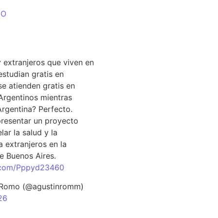
DO
EL DÍA
 extranjeros que viven en
estudian gratis en
se atienden gratis en
Argentinos mientras
Argentina? Perfecto.
resentar un proyecto
lar la salud y la
 extranjeros en la
e Buenos Aires.
r.com/Pppyd23460
 Romo (@agustinromm)
26