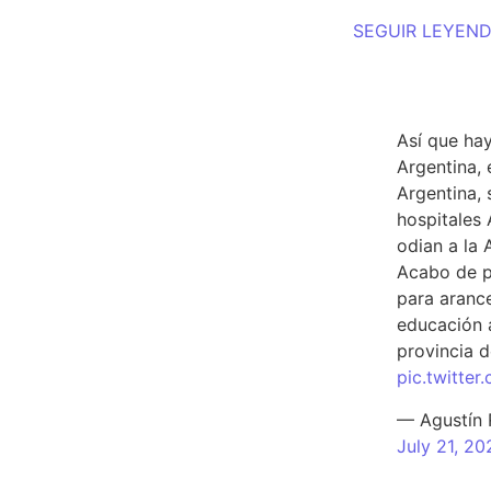
SEGUIR LEYEN
TWEET D
Así que hay
Argentina, 
Argentina, 
hospitales 
odian a la 
Acabo de p
para arance
educación a
provincia d
pic.twitte
— Agustín
July 21, 20