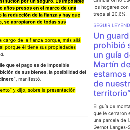
cambiaron lo qu
ustitución por un seguro. Es imposible
los hogares con 
ro años presos en el marco de una
trepa al 20,6%.
 la reducción de la fianza y hay que
o, se apropiaron de todas sus
SEGUIR LEYEN
Un guardi
cargo de la fianza porque, más allá
prohibió 
al porque él tiene sus propiedades
un guía d
d.
Martín de
die que el pago es de imposible
estamos 
ición de sus bienes, la posibilidad del
dinero”
, manifestó.
de nuestr
iento” y dijo, sobre la presentación
territorio
El guía de monta
que le cerraron 
una parcela de 
Gernot Langes-