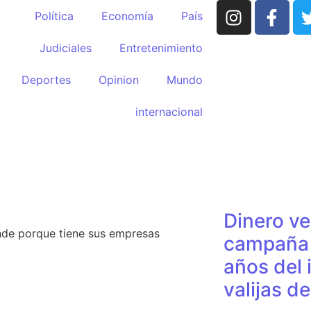
Política
Economía
País
Judiciales
Entretenimiento
Deportes
Opinion
Mundo
internacional
HUMOR po
guran que no puede
LO MÁS 
e pesos
Dinero ve
nde porque tiene sus empresas
campaña 
años del 
valijas d