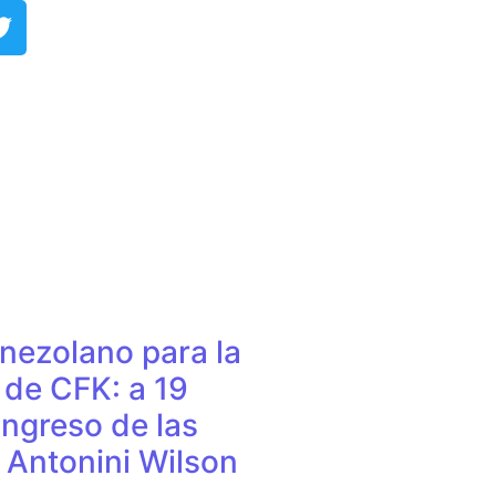
r Argüelles​
IMPORTANTE
nezolano para la
de CFK: a 19
ingreso de las
e Antonini Wilson