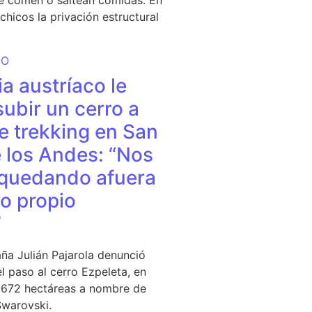
e comen o saltean comidas. En
chicos la privación estructural
DO
a austríaco le
subir un cerro a
e trekking en San
 los Andes: “Nos
quedando afuera
o propio
”
ña Julián Pajarola denunció
el paso al cerro Ezpeleta, en
1.672 hectáreas a nombre de
Swarovski.