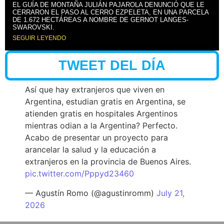
EL GUÍA DE MONTAÑA JULIÁN PAJAROLA DENUNCIÓ QUE LE
CERRARON EL PASO AL CERRO EZPELETA, EN UNA PARCELA
DE 1.672 HECTÁREAS A NOMBRE DE GERNOT LANGES-
SWAROVSKI.
SEGUIR LEYENDO
TWEET DEL DÍA
Así que hay extranjeros que viven en
Argentina, estudian gratis en Argentina, se
atienden gratis en hospitales Argentinos
mientras odian a la Argentina? Perfecto.
Acabo de presentar un proyecto para
arancelar la salud y la educación a
extranjeros en la provincia de Buenos Aires.
pic.twitter.com/Pppyd23460
— Agustín Romo (@agustinromm)
July 21,
2026