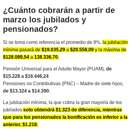
¿Cuánto cobrarán a partir de
marzo los jubilados y
pensionados?
Si se toma como referencia el promedio de 8%,
la jubilación
mínima pasará de
$19.035,29
a
$20.558,09
y la máxima de
$128.089,54
a
138.336,70.
Pensión Universal para el Adulto Mayor (PUAM),
de
$15.228 a $16.446,24
Pensiones no Contributivas (PNC) – Madre de siete hijos,
de $13.324 a $14.390.
La jubilación mínima, la que cobra la gran mayoría de los
jubilados
solo obtendrá $1.323 de diferencia, mientras
que para los pensionados la bonificación es inferior a la
anterior, $1.218.