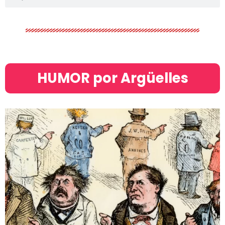
HUMOR por Argüelles​