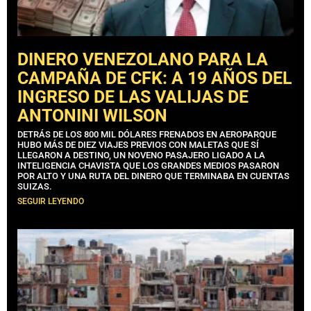
DINERO VENEZOLANO PARA LA
CAMPAÑA DE CFK: A 19 AÑOS DEL
INGRESO DE LAS VALIJAS DE
ANTONINI WILSON
DETRÁS DE LOS 800 MIL DÓLARES FRENADOS EN AEROPARQUE
HUBO MÁS DE DIEZ VIAJES PREVIOS CON MALETAS QUE SÍ
LLEGARON A DESTINO, UN NOVENO PASAJERO LIGADO A LA
INTELIGENCIA CHAVISTA QUE LOS GRANDES MEDIOS PASARON
POR ALTO Y UNA RUTA DEL DINERO QUE TERMINABA EN CUENTAS
SUIZAS.
SEGUIR LEYENDO