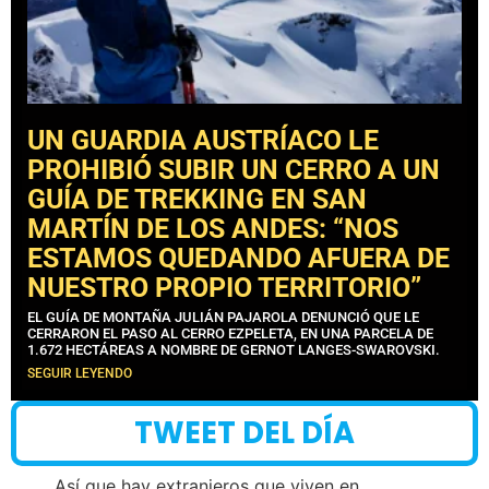
UN GUARDIA AUSTRÍACO LE
PROHIBIÓ SUBIR UN CERRO A UN
GUÍA DE TREKKING EN SAN
MARTÍN DE LOS ANDES: “NOS
ESTAMOS QUEDANDO AFUERA DE
NUESTRO PROPIO TERRITORIO”
EL GUÍA DE MONTAÑA JULIÁN PAJAROLA DENUNCIÓ QUE LE
CERRARON EL PASO AL CERRO EZPELETA, EN UNA PARCELA DE
1.672 HECTÁREAS A NOMBRE DE GERNOT LANGES-SWAROVSKI.
SEGUIR LEYENDO
TWEET DEL DÍA
Así que hay extranjeros que viven en