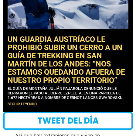
UN GUARDIA AUSTRÍACO LE
PROHIBIÓ SUBIR UN CERRO A UN
GUÍA DE TREKKING EN SAN
MARTÍN DE LOS ANDES: “NOS
ESTAMOS QUEDANDO AFUERA DE
NUESTRO PROPIO TERRITORIO”
EL GUÍA DE MONTAÑA JULIÁN PAJAROLA DENUNCIÓ QUE LE
CERRARON EL PASO AL CERRO EZPELETA, EN UNA PARCELA DE
1.672 HECTÁREAS A NOMBRE DE GERNOT LANGES-SWAROVSKI.
SEGUIR LEYENDO
TWEET DEL DÍA
Así que hay extranjeros que viven en