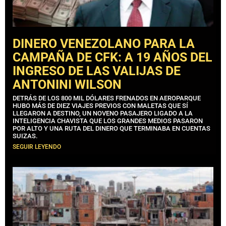
DINERO VENEZOLANO PARA LA
CAMPAÑA DE CFK: A 19 AÑOS DEL
INGRESO DE LAS VALIJAS DE
ANTONINI WILSON
DETRÁS DE LOS 800 MIL DÓLARES FRENADOS EN AEROPARQUE
HUBO MÁS DE DIEZ VIAJES PREVIOS CON MALETAS QUE SÍ
LLEGARON A DESTINO, UN NOVENO PASAJERO LIGADO A LA
INTELIGENCIA CHAVISTA QUE LOS GRANDES MEDIOS PASARON
POR ALTO Y UNA RUTA DEL DINERO QUE TERMINABA EN CUENTAS
SUIZAS.
SEGUIR LEYENDO