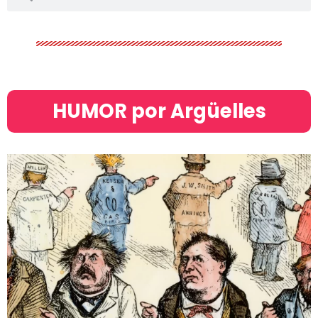
HUMOR por Argüelles​