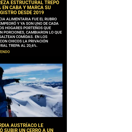
REZA ESTRUCTURAL TREPÓ
% EN CABA Y MARCA SU
GISTRO DESDE 2019
CIA ALIMENTARIA FUE EL RUBRO
EMPEORÓ Y YA SON UNO DE CADA
OS HOGARES PORTEÑOS QUE
N PORCIONES, CAMBIARON LO QUE
SALTEAN COMIDAS. EN LOS
CON CHICOS LA PRIVACIÓN
RAL TREPA AL 20,6%.
YENDO
RDIA AUSTRÍACO LE
Ó SUBIR UN CERRO A UN