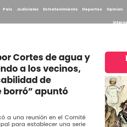
País
Judiciales
Entretenimiento
Deportes
Opinion
intern
por Cortes de agua y
endo a los vecinos,
abilidad de
se borró” apuntó
có a una reunión en el Comité
pal para establecer una serie