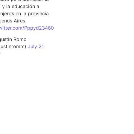
d y la educación a
njeros en la provincia
uenos Aires.
twitter.com/Pppyd23460
ustín Romo
ustinromm)
July 21,
6