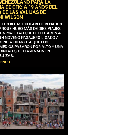
 VENEZOLANO PARA LA
 DE CFK: A 19 AÑOS DEL
 DE LAS VALIJAS DE
NI WILSON
E LOS 800 MIL DÓLARES FRENADOS
ARQUE HUBO MÁS DE DIEZ VIAJES
CON MALETAS QUE SÍ LLEGARON A
 UN NOVENO PASAJERO LIGADO A
GENCIA CHAVISTA QUE LOS
MEDIOS PASARON POR ALTO Y UNA
 DINERO QUE TERMINABA EN
SUIZAS.
YENDO