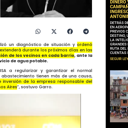
DINERO
CAMPAÑA
INGRESO
ANTONI
DETRÁS D
EN AEROP
PREVIOS 
DESTINO,
LA INTELI
lizó un diagnóstico de situación y
ordenó
GRANDES 
RUTA DEL
extenderá durante los próximos días en las
CUENTAS 
ión de los vecinos en cada barrio
, ante la
SEGUIR LE
vicio de agua potable.
BSA a regularizar y garantizar el normal
de abastecimiento tienen más de una causa,
n e inversión de la empresa responsable del
nos Aires
”, sostuvo Garro.