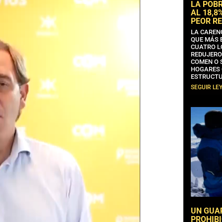
LA POB
AL 18,8
PEOR RE
LA CAREN
QUE MÁS 
CUATRO L
REDUJERO
COMEN O 
HOGARES 
ESTRUCTU
SEGUIR LE
UN GUA
PROHIBI