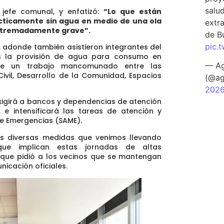
salu
jefe comunal, y enfatizó:
“Lo que están
ácticamente sin agua en medio de una ola
extra
 extremadamente grave”.
de B
pic.
, adonde también asistieron integrantes del
ás la provisión de agua para consumo en
— Ag
r de un trabajo mancomunado entre las
ivil, Desarrollo de la Comunidad, Espacios
(@ag
202
 exigirá a bancos y dependencias de atención
 e intensificará las tareas de atención y
de Emergencias (SAME).
as diversas medidas que venimos llevando
ue implican estas jornadas de altas
o que pidió a los vecinos que se mantengan
icación oficiales.