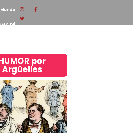
Mundo
acional
HUMOR por
Argüelles​