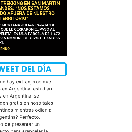
 TREKKING EN SAN MARTÍN
ANDES: “NOS ESTAMOS
DO AFUERA DE NUESTRO
 TERRITORIO”
DE MONTAÑA JULIÁN PAJAROLA
 QUE LE CERRARON EL PASO AL
ELETA, EN UNA PARCELA DE 1.672
S A NOMBRE DE GERNOT LANGES-
KI.
YENDO
WEET DEL DÍA
que hay extranjeros que
n en Argentina, estudian
s en Argentina, se
den gratis en hospitales
ntinos mientras odian a
rgentina? Perfecto.
o de presentar un
ecto para arancelar la