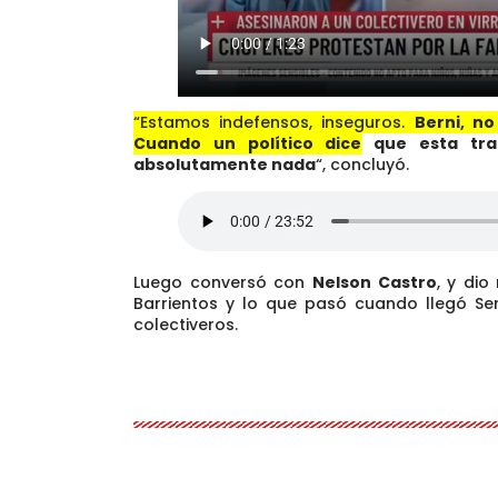
“Estamos indefensos, inseguros.
Berni, n
Cuando un político dice que esta tr
absolutamente nada
“
, concluyó.
Luego conversó con
Nelson Castro
, y dio
Barrientos y lo que pasó cuando llegó Ser
colectiveros.