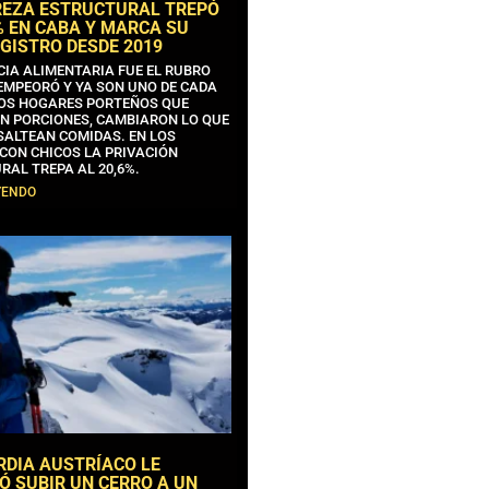
REZA ESTRUCTURAL TREPÓ
% EN CABA Y MARCA SU
GISTRO DESDE 2019
CIA ALIMENTARIA FUE EL RUBRO
EMPEORÓ Y YA SON UNO DE CADA
OS HOGARES PORTEÑOS QUE
N PORCIONES, CAMBIARON LO QUE
SALTEAN COMIDAS. EN LOS
CON CHICOS LA PRIVACIÓN
RAL TREPA AL 20,6%.
YENDO
RDIA AUSTRÍACO LE
Ó SUBIR UN CERRO A UN