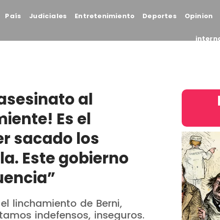
País
Judiciales
Entretenimiento
Deportes
Opinion
intern
 asesinato al
miente! Es el
r sacado los
a. Este gobierno
uencia”
 el linchamiento de Berni,
Estamos indefensos, inseguros.