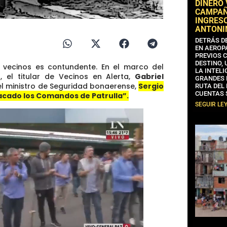
DINERO
CAMPAÑA
INGRESO
ANTONI
DETRÁS D
EN AEROP
PREVIOS 
DESTINO,
s vecinos es contundente. En el marco del
LA INTELI
, el titular de Vecinos en Alerta,
Gabriel
GRANDES 
 el ministro de Seguridad bonaerense,
Sergio
RUTA DEL
CUENTAS 
sacado los Comandos de Patrulla”.
SEGUIR LE