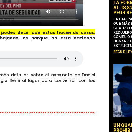
LA POB
AL 18,8
PEOR RE
LA CAREN
QUE MÁS 
CUATRO L
o podes decir que estas haciendo cosas.
REDUJERO
COMEN O 
abajando, es porque no esta haciendo
HOGARES 
ESTRUCTU
SEGUIR LE
 más detalles sobre el asesinato de Daniel
gio Berni al lugar para conversar con los
UN GUA
PROHIBI