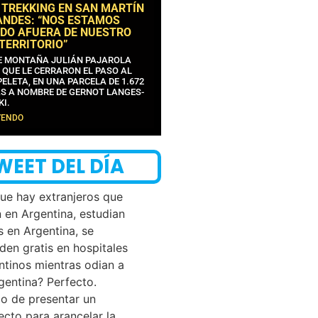
 TREKKING EN SAN MARTÍN
ANDES: “NOS ESTAMOS
DO AFUERA DE NUESTRO
 TERRITORIO”
DE MONTAÑA JULIÁN PAJAROLA
 QUE LE CERRARON EL PASO AL
ELETA, EN UNA PARCELA DE 1.672
S A NOMBRE DE GERNOT LANGES-
KI.
YENDO
WEET DEL DÍA
que hay extranjeros que
n en Argentina, estudian
s en Argentina, se
den gratis en hospitales
ntinos mientras odian a
rgentina? Perfecto.
o de presentar un
ecto para arancelar la