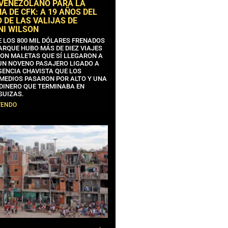
 VENEZOLANO PARA LA
 DE CFK: A 19 AÑOS DEL
 DE LAS VALIJAS DE
NI WILSON
E LOS 800 MIL DÓLARES FRENADOS
ARQUE HUBO MÁS DE DIEZ VIAJES
CON MALETAS QUE SÍ LLEGARON A
 UN NOVENO PASAJERO LIGADO A
GENCIA CHAVISTA QUE LOS
MEDIOS PASARON POR ALTO Y UNA
 DINERO QUE TERMINABA EN
SUIZAS.
YENDO