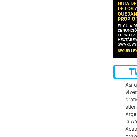
GUÍA DE
DE LOS 
QUEDAN
PROPIO
EL GUÍA 
DENUNCIÓ
CERRO EZP
HECTÁREA
SWAROVS
SEGUIR LE
T
Así 
vive
grati
atien
Arge
la A
Acab
proy