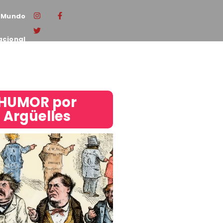
Mundo
acional
HUMOR por
Argüelles​