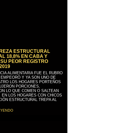
BREZA ESTRUCTURAL
AL 18,8% EN CABA Y
SU PEOR REGISTRO
2019
CIA ALIMENTARIA FUE EL RUBRO
 EMPEORÓ Y YA SON UNO DE
ATRO LOS HOGARES PORTEÑOS
UJERON PORCIONES,
ON LO QUE COMEN O SALTEAN
. EN LOS HOGARES CON CHICOS
CIÓN ESTRUCTURAL TREPA AL
EYENDO