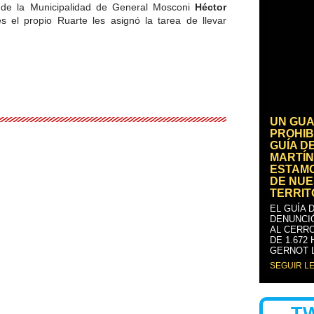
 de la Municipalidad de General Mosconi
Héctor
es el propio Ruarte les asignó la tarea de llevar
UN GUA
PROHIB
GUÍA D
MARTÍN
ESTAM
DE NUE
TERRIT
EL GUÍA 
DENUNCI
AL CERRO
DE 1.672
GERNOT 
SEGUIR L
T