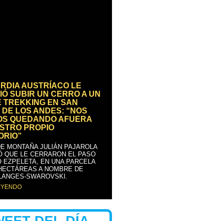
RDIA AUSTRÍACO LE
IÓ SUBIR UN CERRO A UN
E TREKKING EN SAN
 DE LOS ANDES: “NOS
OS QUEDANDO AFUERA
STRO PROPIO
ORIO”
DE MONTAÑA JULIÁN PAJAROLA
Ó QUE LE CERRARON EL PASO
 EZPELETA, EN UNA PARCELA
 HECTÁREAS A NOMBRE DE
LANGES-SWAROVSKI.
EYENDO
WEET DEL DÍA