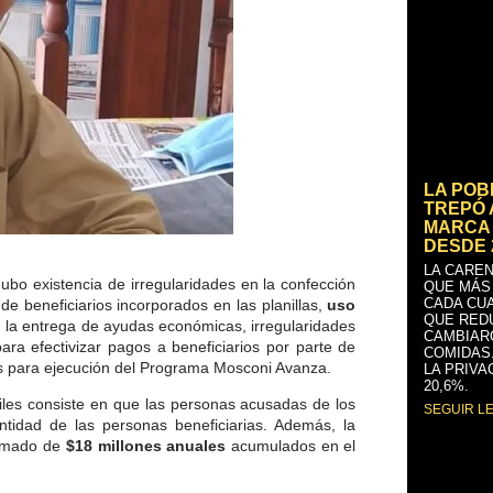
LA PO
TREPÓ 
MARCA 
DESDE 
LA CAREN
hubo existencia de irregularidades en la confección
QUE MÁS
CADA CU
 de beneficiarios incorporados en las planillas,
uso
QUE RED
en la entrega de ayudas económicas, irregularidades
CAMBIAR
ra efectivizar pagos a beneficiarios por parte de
COMIDAS
os para ejecución del Programa Mosconi Avanza.
LA PRIVA
20,6%.
iles consiste en que las personas acusadas de los
SEGUIR L
tidad de las personas beneficiarias.
Además,
la
ximado de
$18 millones anuales
acumulados en el