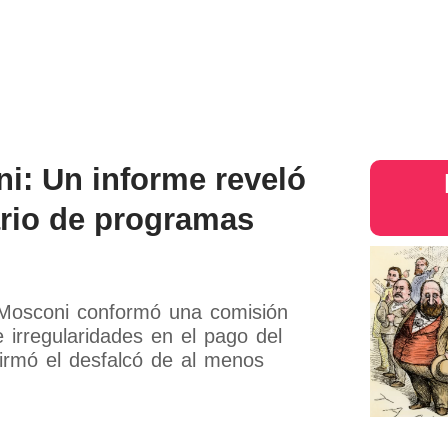
s
Judiciales
Entretenimiento
Deportes
Opinion
Mundo
inter
ni: Un informe reveló
rio de programas
 Mosconi conformó una comisión
 irregularidades en el pago del
rmó el desfalcó de al menos