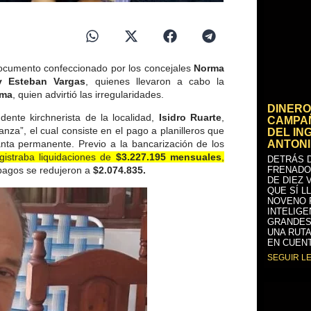
documento confeccionado por los concejales
Norma
y Esteban Vargas
, quienes llevaron a cabo la
lma
, quien advirtió las irregularidades.
DINERO
ente kirchnerista de la localidad,
Isidro Ruarte
,
CAMPAÑ
za”, el cual consiste en el pago a planilleros que
DEL IN
ANTONI
anta permanente. Previo a la bancarización de los
gistraba liquidaciones de
$3.227.195 mensuales
,
DETRÁS D
FRENADO
 pagos se redujeron a
$2.074.835.
DE DIEZ 
QUE SÍ L
NOVENO 
INTELIGE
GRANDES
UNA RUTA
EN CUENT
SEGUIR L