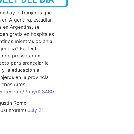
que hay extranjeros que
n en Argentina, estudian
s en Argentina, se
den gratis en hospitales
ntinos mientras odian a
rgentina? Perfecto.
o de presentar un
ecto para arancelar la
d y la educación a
njeros en la provincia
uenos Aires.
twitter.com/Pppyd23460
ustín Romo
ustinromm)
July 21,
6