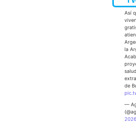
Así 
vive
grati
atien
Arge
la A
Acab
proy
salu
extra
de B
pic.
— Ag
(@ag
202