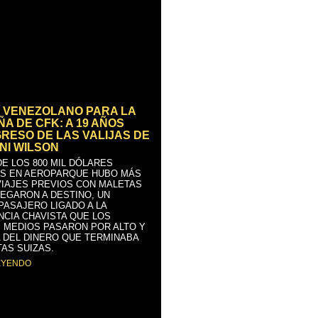
 VENEZOLANO PARA LA
A DE CFK: A 19 AÑOS
GRESO DE LAS VALIJAS DE
NI WILSON
E LOS 800 MIL DÓLARES
S EN AEROPARQUE HUBO MÁS
VIAJES PREVIOS CON MALETAS
LEGARON A DESTINO, UN
PASAJERO LIGADO A LA
NCIA CHAVISTA QUE LOS
 MEDIOS PASARON POR ALTO Y
 DEL DINERO QUE TERMINABA
AS SUIZAS.
EYENDO