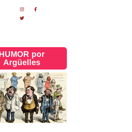
nacional
HUMOR por
Argüelles​