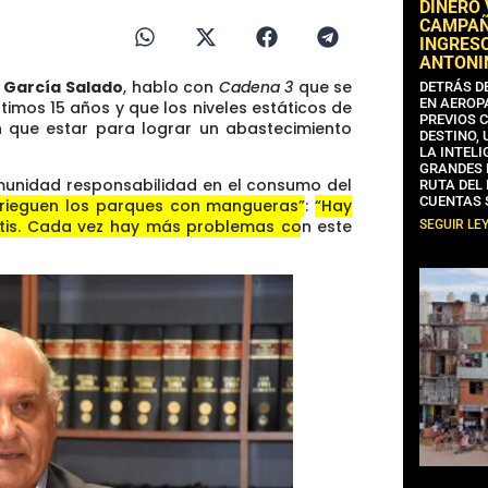
DINERO
CAMPAÑA
INGRESO
ANTONI
a García Salado
, hablo con
Cadena 3
que se
DETRÁS D
EN AEROP
timos 15 años y que los niveles estáticos de
PREVIOS 
n que estar para lograr un abastecimiento
DESTINO,
LA INTELI
GRANDES 
comunidad responsabilidad en el consumo del
RUTA DEL
CUENTAS 
“rieguen los parques con mangueras”
:
“Hay
ratis. Cada vez hay más problemas con este
SEGUIR LE