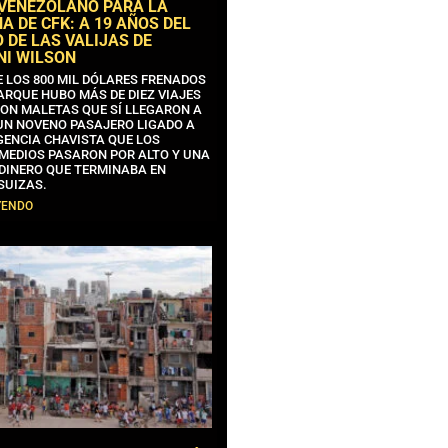
 VENEZOLANO PARA LA
 DE CFK: A 19 AÑOS DEL
 DE LAS VALIJAS DE
NI WILSON
E LOS 800 MIL DÓLARES FRENADOS
ARQUE HUBO MÁS DE DIEZ VIAJES
CON MALETAS QUE SÍ LLEGARON A
 UN NOVENO PASAJERO LIGADO A
GENCIA CHAVISTA QUE LOS
MEDIOS PASARON POR ALTO Y UNA
 DINERO QUE TERMINABA EN
SUIZAS.
YENDO