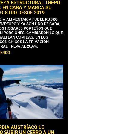
REZA ESTRUCTURAL TREPÓ
% EN CABA Y MARCA SU
GISTRO DESDE 2019
CIA ALIMENTARIA FUE EL RUBRO
EMPEORÓ Y YA SON UNO DE CADA
OS HOGARES PORTEÑOS QUE
N PORCIONES, CAMBIARON LO QUE
SALTEAN COMIDAS. EN LOS
CON CHICOS LA PRIVACIÓN
RAL TREPA AL 20,6%.
YENDO
RDIA AUSTRÍACO LE
Ó SUBIR UN CERRO A UN