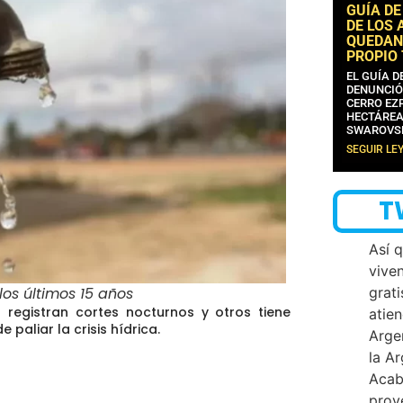
GUÍA DE
DE LOS 
QUEDAN
PROPIO
EL GUÍA 
DENUNCIÓ
CERRO EZP
HECTÁREA
SWAROVS
SEGUIR LE
T
Así 
vive
 los últimos 15 años
grati
 registran cortes nocturnos y otros tiene
atien
paliar la crisis hídrica.
Arge
la A
Acab
proy