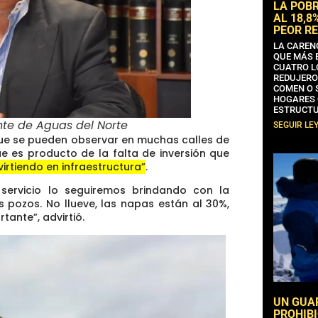
LA POB
AL 18,8
PEOR RE
LA CAREN
QUE MÁS 
CUATRO L
REDUJERO
COMEN O 
HOGARES 
ESTRUCTU
nte de Aguas del Norte
SEGUIR LE
ue se pueden observar en muchas calles de
ue es producto de la falta de inversión que
virtiendo en infraestructura”
.
servicio lo seguiremos brindando con la
 pozos. No llueve, las napas están al 30%,
ortante”
, advirtió.
UN GUA
PROHIBI