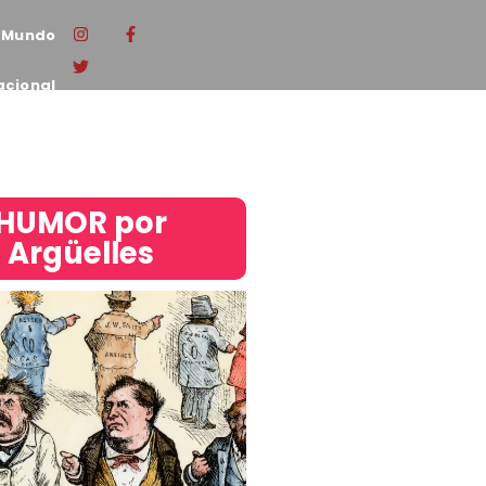
Mundo
acional
HUMOR por
Argüelles​