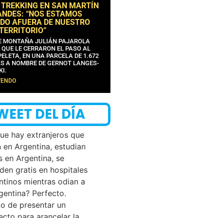
 TREKKING EN SAN MARTÍN
ANDES: “NOS ESTAMOS
DO AFUERA DE NUESTRO
 TERRITORIO”
DE MONTAÑA JULIÁN PAJAROLA
 QUE LE CERRARON EL PASO AL
ELETA, EN UNA PARCELA DE 1.672
S A NOMBRE DE GERNOT LANGES-
KI.
YENDO
WEET DEL DÍA
que hay extranjeros que
n en Argentina, estudian
s en Argentina, se
den gratis en hospitales
ntinos mientras odian a
rgentina? Perfecto.
o de presentar un
ecto para arancelar la