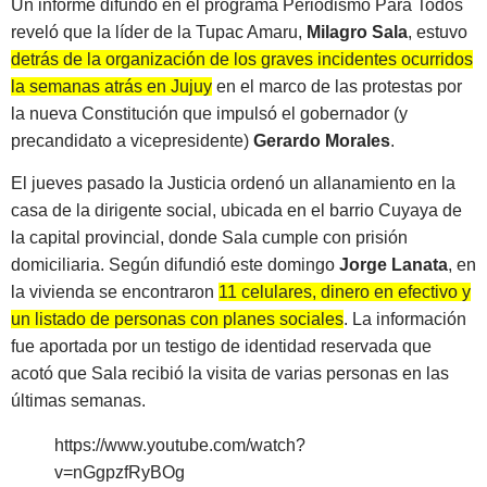
Un informe difundo en el programa Periodismo Para Todos
reveló que la líder de la Tupac Amaru,
Milagro Sala
, estuvo
detrás de la organización de los graves incidentes ocurridos
la semanas atrás en Jujuy
en el marco de las protestas por
la nueva Constitución que impulsó el gobernador (y
precandidato a vicepresidente)
Gerardo Morales
.
El jueves pasado la Justicia ordenó un allanamiento en la
casa de la dirigente social, ubicada en el barrio Cuyaya de
la capital provincial, donde Sala cumple con prisión
domiciliaria. Según difundió este domingo
Jorge Lanata
, en
la vivienda se encontraron
11 celulares, dinero en efectivo y
un listado de personas con planes sociales
. La información
fue aportada por un testigo de identidad reservada que
acotó que Sala recibió la visita de varias personas en las
últimas semanas.
https://www.youtube.com/watch?
v=nGgpzfRyBOg