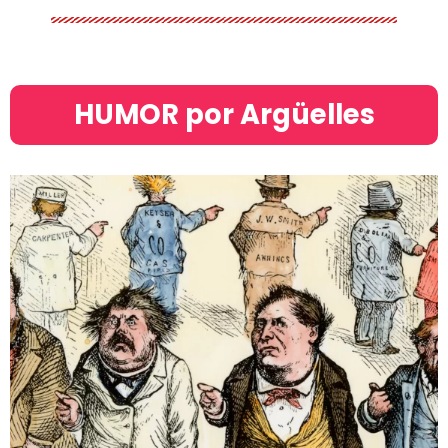
HUMOR por Argüelles​