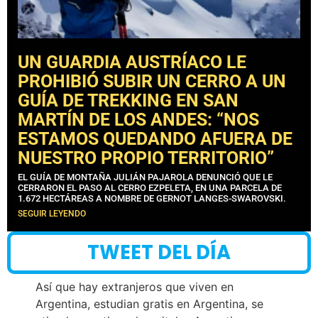
UN GUARDIA AUSTRÍACO LE
PROHIBIÓ SUBIR UN CERRO A UN
GUÍA DE TREKKING EN SAN
MARTÍN DE LOS ANDES: “NOS
ESTAMOS QUEDANDO AFUERA DE
NUESTRO PROPIO TERRITORIO”
EL GUÍA DE MONTAÑA JULIÁN PAJAROLA DENUNCIÓ QUE LE
CERRARON EL PASO AL CERRO EZPELETA, EN UNA PARCELA DE
1.672 HECTÁREAS A NOMBRE DE GERNOT LANGES-SWAROVSKI.
SEGUIR LEYENDO
TWEET DEL DÍA
Así que hay extranjeros que viven en
Argentina, estudian gratis en Argentina, se