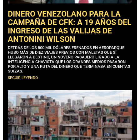
DINERO VENEZOLANO PARA LA
CAMPAÑA DE CFK: A 19 AÑOS DEL
INGRESO DE LAS VALIJAS DE
ANTONINI WILSON
DETRÁS DE LOS 800 MIL DÓLARES FRENADOS EN AEROPARQUE
HUBO MÁS DE DIEZ VIAJES PREVIOS CON MALETAS QUE SÍ
LLEGARON A DESTINO, UN NOVENO PASAJERO LIGADO A LA
INTELIGENCIA CHAVISTA QUE LOS GRANDES MEDIOS PASARON
POR ALTO Y UNA RUTA DEL DINERO QUE TERMINABA EN CUENTAS
SUIZAS.
SEGUIR LEYENDO