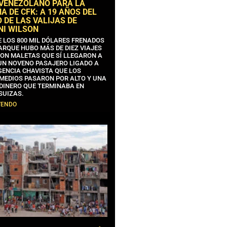
 VENEZOLANO PARA LA
 DE CFK: A 19 AÑOS DEL
 DE LAS VALIJAS DE
NI WILSON
E LOS 800 MIL DÓLARES FRENADOS
ARQUE HUBO MÁS DE DIEZ VIAJES
CON MALETAS QUE SÍ LLEGARON A
 UN NOVENO PASAJERO LIGADO A
GENCIA CHAVISTA QUE LOS
MEDIOS PASARON POR ALTO Y UNA
 DINERO QUE TERMINABA EN
SUIZAS.
YENDO