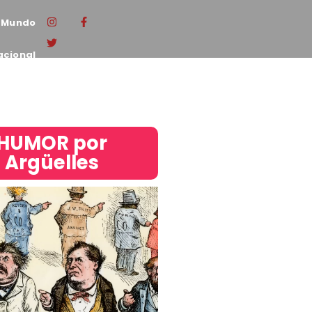
Mundo
acional
HUMOR por
Argüelles​