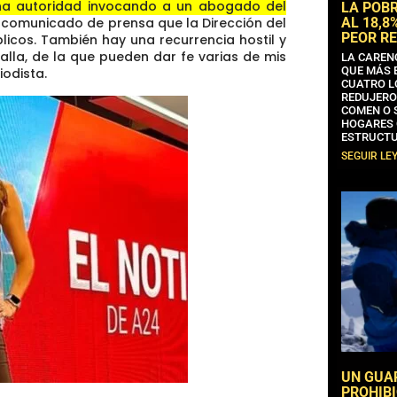
na autoridad invocando a un abogado del
LA POB
AL 18,8
n comunicado de prensa que la Dirección del
PEOR RE
icos. También hay una recurrencia hostil y
alla, de la que pueden dar fe varias de mis
LA CAREN
QUE MÁS 
odista.
CUATRO L
REDUJERO
COMEN O 
HOGARES 
ESTRUCTU
SEGUIR LE
UN GUA
PROHIBI