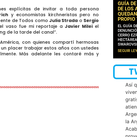
GUÍA DE
DE LOS 
ones explícitas de invitar a toda persona
QUEDAN
lrich
y economistas kirchneristas pero no
PROPIO
l Frente de Todos como
Julia Strada
o
Sergio
 el vaso fue mi reportaje a
Javier Milei
el
EL GUÍA 
DENUNCIÓ
g de la tarde del canal”.
CERRO EZP
HECTÁREA
América, con quienes compartí hermosas
SWAROVS
e un placer trabajar estos años con ustedes
SEGUIR LE
almente.
Más adelante les contaré más y
T
Así 
vive
grati
atien
Arge
la A
Acab
proy