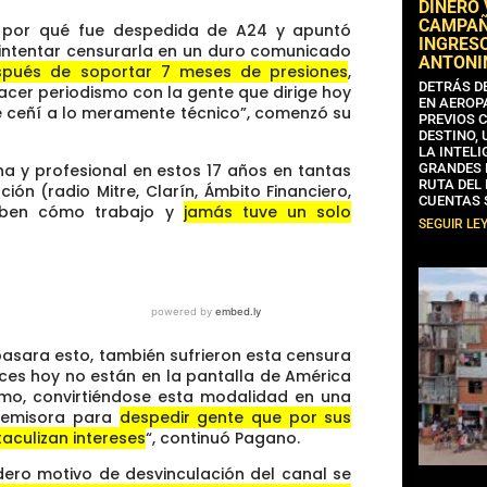
DINERO
CAMPAÑA
 por qué fue despedida de A24 y apuntó
INGRESO
 intentar censurarla en un duro comunicado
ANTONI
spués de soportar 7 meses de presiones
,
DETRÁS D
cer periodismo con la gente que dirige hoy
EN AEROP
 ceñí a lo meramente técnico”, comenzó su
PREVIOS 
DESTINO,
LA INTELI
a y profesional en estos 17 años en tantas
GRANDES 
RUTA DEL
n (radio Mitre, Clarín, Ámbito Financiero,
CUENTAS 
 saben cómo trabajo y
jamás tuve un solo
SEGUIR LE
asara esto, también sufrieron esta censura
oces hoy no están en la pantalla de América
smo, convirtiéndose esta modalidad en una
a emisora para
despedir gente que por sus
aculizan intereses
“, continuó Pagano.
dero motivo de desvinculación del canal se