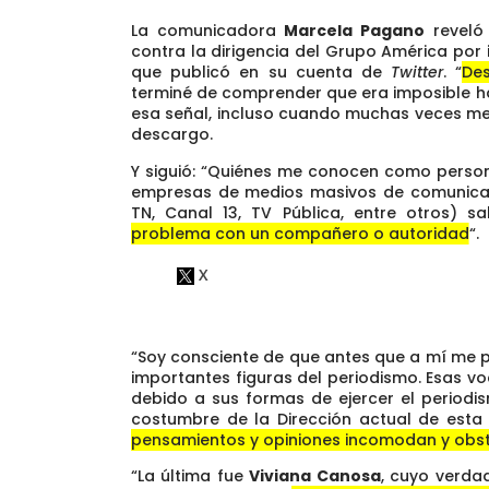
La comunicadora
Marcela Pagano
reveló
contra la dirigencia del Grupo América por
que publicó en su cuenta de
Twitter
. “
De
terminé de comprender que era imposible ha
esa señal, incluso cuando muchas veces me
descargo.
Y siguió: “Quiénes me conocen como person
empresas de medios masivos de comunicació
TN, Canal 13, TV Pública, entre otros)
problema con un compañero o autoridad
“.
“Soy consciente de que antes que a mí me p
importantes figuras del periodismo. Esas v
debido a sus formas de ejercer el periodi
costumbre de la Dirección actual de est
pensamientos y opiniones incomodan y obst
“La última fue
Viviana Canosa
, cuyo verda