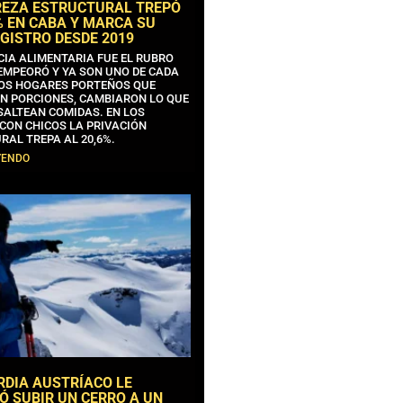
REZA ESTRUCTURAL TREPÓ
% EN CABA Y MARCA SU
GISTRO DESDE 2019
CIA ALIMENTARIA FUE EL RUBRO
EMPEORÓ Y YA SON UNO DE CADA
OS HOGARES PORTEÑOS QUE
N PORCIONES, CAMBIARON LO QUE
SALTEAN COMIDAS. EN LOS
CON CHICOS LA PRIVACIÓN
RAL TREPA AL 20,6%.
YENDO
RDIA AUSTRÍACO LE
Ó SUBIR UN CERRO A UN