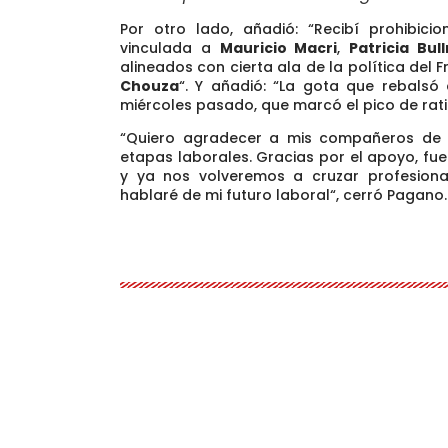
Por otro lado, añadió: “
Recibí prohibici
vinculada a
Mauricio Macri
,
Patricia B
u
l
alineados con cierta ala de la política de
Chouza
“. Y añadió: “La gota que rebalsó
miércoles pasado, que marcó el pico de ratin
“Quiero agradecer a mis compañeros de 
etapas laborales. Gracias por el apoyo, fu
y ya nos volveremos a cruzar profesion
hablaré de mi futuro laboral
“, cerró Pagano.