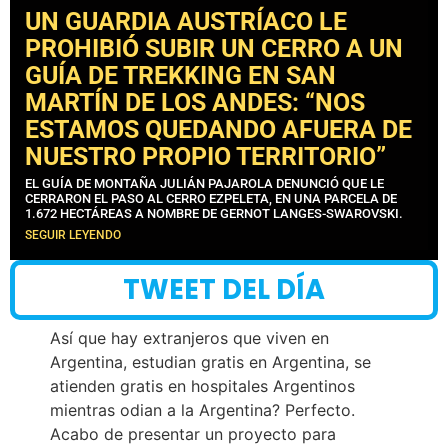
UN GUARDIA AUSTRÍACO LE
PROHIBIÓ SUBIR UN CERRO A UN
GUÍA DE TREKKING EN SAN
MARTÍN DE LOS ANDES: “NOS
ESTAMOS QUEDANDO AFUERA DE
NUESTRO PROPIO TERRITORIO”
EL GUÍA DE MONTAÑA JULIÁN PAJAROLA DENUNCIÓ QUE LE
CERRARON EL PASO AL CERRO EZPELETA, EN UNA PARCELA DE
1.672 HECTÁREAS A NOMBRE DE GERNOT LANGES-SWAROVSKI.
SEGUIR LEYENDO
TWEET DEL DÍA
Así que hay extranjeros que viven en
Argentina, estudian gratis en Argentina, se
atienden gratis en hospitales Argentinos
mientras odian a la Argentina? Perfecto.
Acabo de presentar un proyecto para