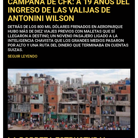
CAMPAÑA DE CFK: A 19 AÑOS DEL
INGRESO DE LAS VALIJAS DE
ANTONINI WILSON
DETRÁS DE LOS 800 MIL DÓLARES FRENADOS EN AEROPARQUE
HUBO MÁS DE DIEZ VIAJES PREVIOS CON MALETAS QUE SÍ
LLEGARON A DESTINO, UN NOVENO PASAJERO LIGADO A LA
INTELIGENCIA CHAVISTA QUE LOS GRANDES MEDIOS PASARON
POR ALTO Y UNA RUTA DEL DINERO QUE TERMINABA EN CUENTAS
SUIZAS.
SEGUIR LEYENDO