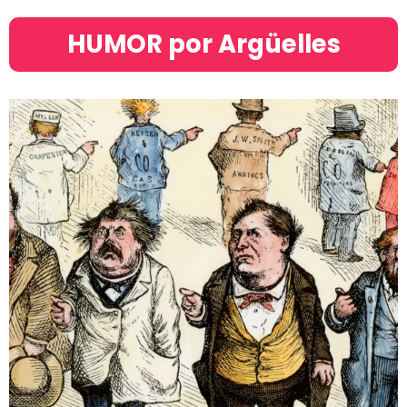
HUMOR por Argüelles​