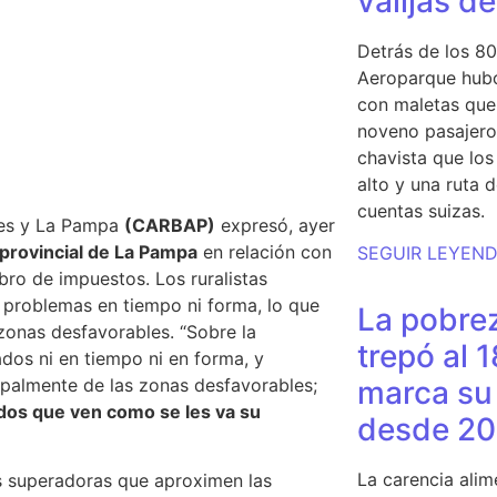
valijas d
Detrás de los 80
Aeroparque hubo
con maletas que 
noveno pasajero 
chavista que lo
alto y una ruta 
cuentas suizas.
res y La Pampa
(CARBAP)
expresó, ayer
 provincial de La Pampa
en relación con
SEGUIR LEYEN
obro de impuestos.
Los ruralistas
s problemas en tiempo ni forma, lo que
La pobrez
zonas desfavorables. “Sobre la
trepó al 
dos ni en tiempo ni en forma, y
cipalmente de las zonas desfavorables;
marca su 
ados que ven como se les va su
desde 20
La carencia alim
as superadoras que aproximen las