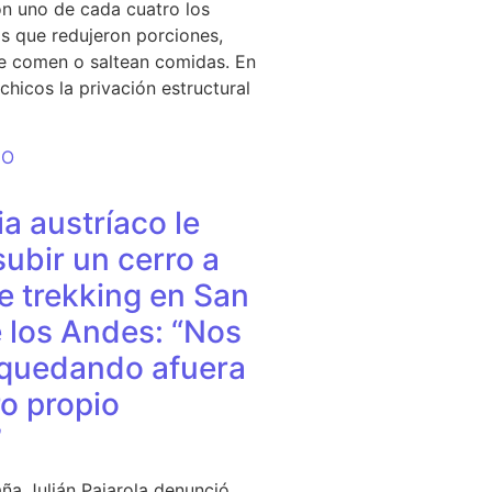
n uno de cada cuatro los
s que redujeron porciones,
e comen o saltean comidas. En
chicos la privación estructural
DO
a austríaco le
subir un cerro a
e trekking en San
 los Andes: “Nos
quedando afuera
o propio
”
ña Julián Pajarola denunció