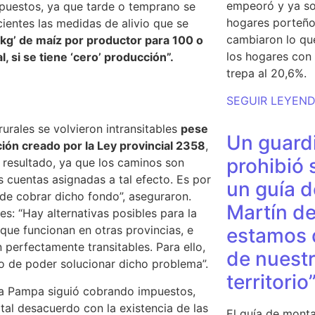
empeoró y ya so
mpuestos, ya que tarde o temprano se
hogares porteño
ientes las medidas de alivio que se
cambiaron lo qu
kg’ de maíz por productor para 100 o
los hogares con 
 si se tiene ‘cero’ producción”.
trepa al 20,6%.
SEGUIR LEYEN
rurales se volvieron intransitables
pese
Un guardi
ción creado por la
L
ey provincial 2358
,
prohibió 
a resultado, ya que los caminos son
s cuentas asignadas a tal efecto. Es por
un guía d
e cobrar dicho fondo”, aseguraron.
Martín de
s: “Hay alternativas posibles para la
que funcionan en otras provincias, e
estamos 
 perfectamente transitables. Para ello,
de nuestr
o de poder solucionar dicho problema”.
territorio
La Pampa siguió cobrando impuestos,
tal desacuerdo con la existencia de las
El guía de monta