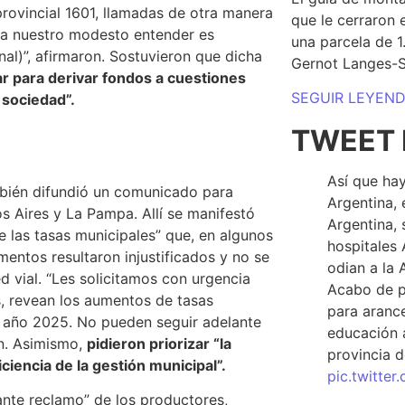
provincial 1601, llamadas de otra manera
que le cerraron 
 a nuestro modesto entender es
una parcela de 
onal)”, afirmaron. Sostuvieron que dicha
Gernot Langes-
r para derivar fondos a cuestiones
SEGUIR LEYEN
 sociedad”.
TWEET 
Así que hay
mbién difundió un comunicado para
Argentina, 
os Aires y La Pampa. Allí se manifestó
Argentina, 
las tasas municipales” que, en algunos
hospitales 
ementos resultaron injustificados y no se
odian a la 
d vial. “Les solicitamos con urgencia
Acabo de p
s, revean los aumentos de tasas
para arance
el año 2025. No pueden seguir adelante
educación a
on. Asimismo,
pidieron priorizar “la
provincia d
ciencia de la gestión municipal”.
pic.twitte
nte reclamo” de los productores,