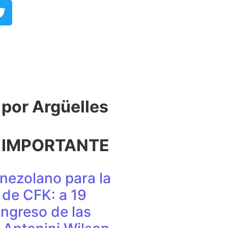
or Argüelles​
 IMPORTANTE
nezolano para la
de CFK: a 19
ingreso de las