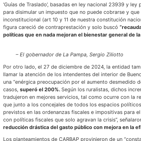
‘Guías de Traslado’, basadas en ley nacional 23939 y ley 
para disimular un impuesto que no puede cobrarse y que
inconstitucional (art 10 y 11 de nuestra constitución naci
figura careció de contraprestación y solo buscó
“recauda
políticas que en nada mejoran el bienestar general de la
– El gobernador de La Pampa, Sergio Ziliotto
Por otro lado, el 27 de diciembre de 2024, la entidad ta
llamar la atención de los intendentes del interior de Buen
una
“enérgica preocupación por el aumento desmedido de 
casos,
superó el 200%.
Según los ruralistas, dichos incr
tradujeron en mejores servicios, tal como ocurre con la re
que junto a los concejales de todos los espacios político
previstos en las ordenanzas fiscales e impositivas para 
con políticas fiscales que solo agravan la crisis”, señalar
reducción drástica del gasto público con mejora en la efi
Los planteamientos de CARBAP provinieron de un “consta