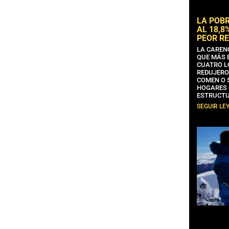
LA POB
AL 18,8
PEOR RE
LA CAREN
QUE MÁS 
CUATRO L
REDUJERO
COMEN O 
HOGARES 
ESTRUCTU
SEGUIR LE