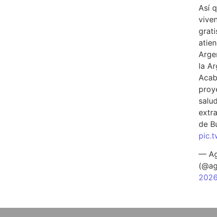
Así 
vive
grati
atien
Arge
la A
Acab
proy
salu
extra
de B
pic.
— Ag
(@ag
202