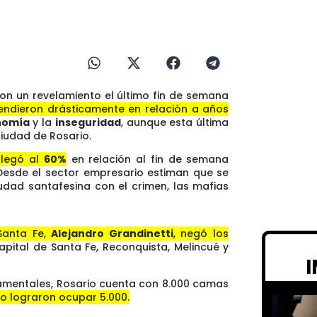
on un revelamiento el último fin de semana
cendieron drásticamente en relación a años
nomía
y la
inseguridad
, aunque esta última
ciudad de Rosario.
llegó al
60%
en relación al fin de semana
Desde el sector empresario estiman que se
iudad santafesina con el crimen, las mafias
Santa Fe,
Alejandro Grandinetti
, negó los
pital de Santa Fe, Reconquista, Melincué y
namentales, Rosario cuenta con 8.000 camas
lo lograron ocupar 5.000.