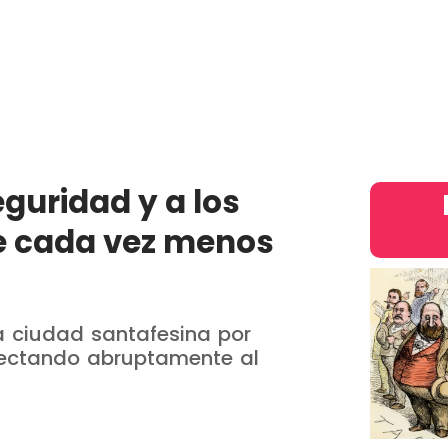
País
Judiciales
Entretenimiento
Deportes
Opinion
intern
eguridad y a los
ne cada vez menos
a ciudad santafesina por
fectando abruptamente al