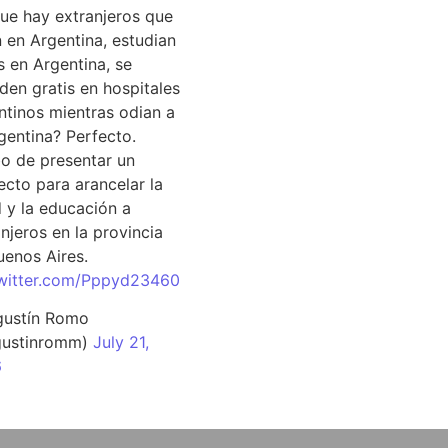
que hay extranjeros que
n en Argentina, estudian
s en Argentina, se
den gratis en hospitales
ntinos mientras odian a
rgentina? Perfecto.
o de presentar un
ecto para arancelar la
d y la educación a
njeros en la provincia
uenos Aires.
twitter.com/Pppyd23460
ustín Romo
ustinromm)
July 21,
6