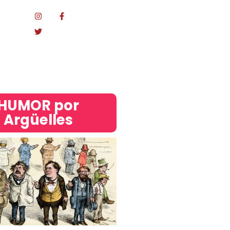
Mundo
acional
HUMOR por
Argüelles​