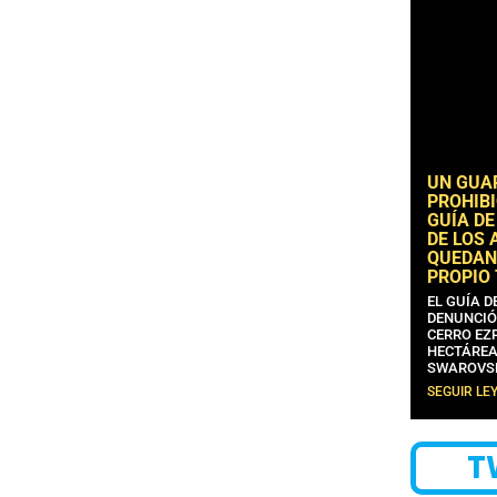
UN GUA
PROHIBI
GUÍA DE
DE LOS 
QUEDAN
PROPIO
EL GUÍA 
DENUNCIÓ
CERRO EZP
HECTÁREA
SWAROVS
SEGUIR LE
T