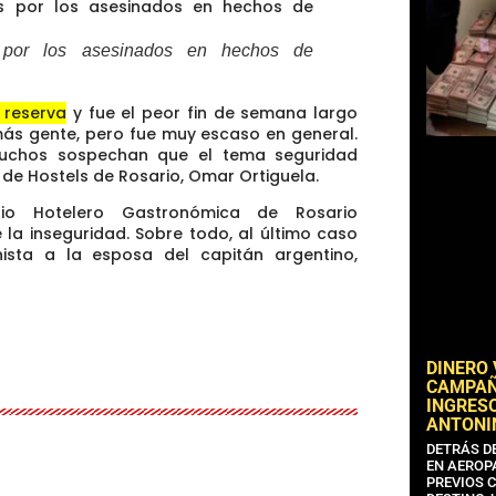
s por los asesinados en hechos de
 reserva
y fue el peor fin de semana largo
más gente, pero fue muy escaso en general.
muchos sospechan que el tema seguridad
 de Hostels de Rosario, Omar Ortiguela.
rio Hotelero Gastronómica de Rosario
 la inseguridad. Sobre todo, al último caso
sta a la esposa del capitán argentino,
DINERO
CAMPAÑA
INGRESO
ANTONI
DETRÁS D
EN AEROP
PREVIOS 