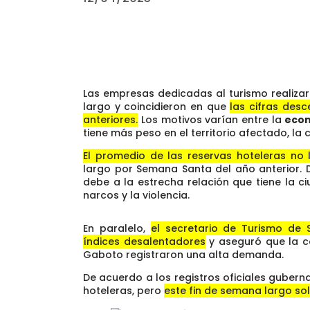
Las empresas dedicadas al turismo realizar
largo y coincidieron en que
las cifras des
anteriores.
Los motivos varían entre la
eco
tiene más peso en el territorio afectado, la 
El promedio de las reservas hoteleras no 
largo por Semana Santa del año anterior. 
debe a la estrecha relación que tiene la c
narcos y la violencia.
En paralelo,
el secretario de Turismo de 
índices desalentadores
y aseguró que la ca
Gaboto registraron una alta demanda.
De acuerdo a los registros oficiales guber
hoteleras, pero
este fin de semana largo so