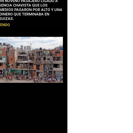
 UN NOVENO PASAJERO LIGADO A
GENCIA CHAVISTA QUE LOS
MEDIOS PASARON POR ALTO Y UNA
 DINERO QUE TERMINABA EN
SUIZAS.
YENDO