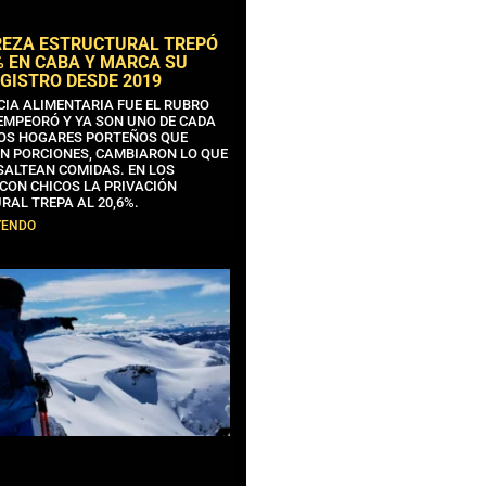
REZA ESTRUCTURAL TREPÓ
% EN CABA Y MARCA SU
GISTRO DESDE 2019
CIA ALIMENTARIA FUE EL RUBRO
EMPEORÓ Y YA SON UNO DE CADA
OS HOGARES PORTEÑOS QUE
N PORCIONES, CAMBIARON LO QUE
SALTEAN COMIDAS. EN LOS
CON CHICOS LA PRIVACIÓN
RAL TREPA AL 20,6%.
YENDO