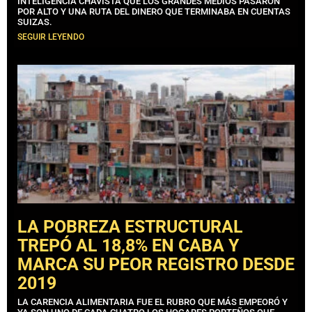
INTELIGENCIA CHAVISTA QUE LOS GRANDES MEDIOS PASARON
POR ALTO Y UNA RUTA DEL DINERO QUE TERMINABA EN CUENTAS
SUIZAS.
SEGUIR LEYENDO
LA POBREZA ESTRUCTURAL
TREPÓ AL 18,8% EN CABA Y
MARCA SU PEOR REGISTRO DESDE
2019
LA CARENCIA ALIMENTARIA FUE EL RUBRO QUE MÁS EMPEORÓ Y