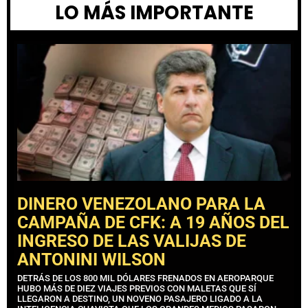
LO MÁS IMPORTANTE
DINERO VENEZOLANO PARA LA
CAMPAÑA DE CFK: A 19 AÑOS DEL
INGRESO DE LAS VALIJAS DE
ANTONINI WILSON
DETRÁS DE LOS 800 MIL DÓLARES FRENADOS EN AEROPARQUE
HUBO MÁS DE DIEZ VIAJES PREVIOS CON MALETAS QUE SÍ
LLEGARON A DESTINO, UN NOVENO PASAJERO LIGADO A LA