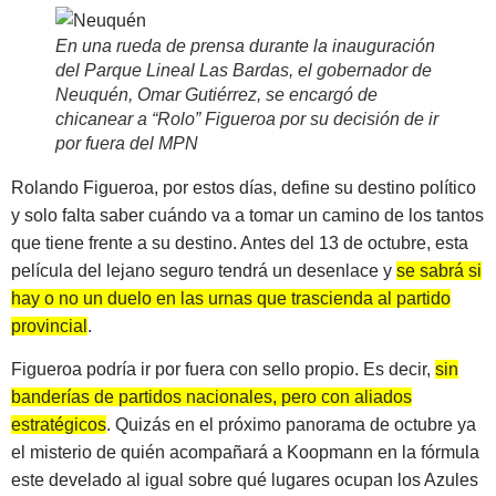
En una rueda de prensa durante la inauguración
del Parque Lineal Las Bardas, el gobernador de
Neuquén, Omar Gutiérrez, se encargó de
chicanear a “Rolo” Figueroa por su decisión de ir
por fuera del MPN
Rolando Figueroa, por estos días, define su destino político
y solo falta saber cuándo va a tomar un camino de los tantos
que tiene frente a su destino. Antes del 13 de octubre, esta
película del lejano seguro tendrá un desenlace y
se sabrá si
hay o no un duelo en las urnas que trascienda al partido
provincial
.
Figueroa podría ir por fuera con sello propio. Es decir,
sin
banderías de partidos nacionales, pero con aliados
estratégicos
. Quizás en el próximo panorama de octubre ya
el misterio de quién acompañará a Koopmann en la fórmula
este develado al igual sobre qué lugares ocupan los Azules