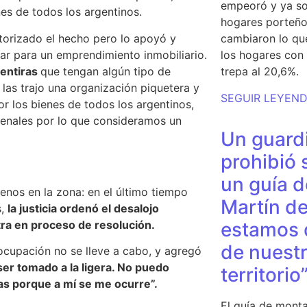
empeoró y ya so
nes de todos los argentinos.
hogares porteño
torizado el hecho pero lo apoyó y
cambiaron lo qu
gar para un emprendimiento inmobiliario.
los hogares con 
mentiras
que tengan algún tipo de
trepa al 20,6%.
 las trajo una organización piquetera y
SEGUIR LEYEN
or los bienes de todos los argentinos
,
penales por lo que consideramos un
Un guardi
prohibió 
un guía d
enos en la zona: en el último tiempo
Martín de
s,
la justicia ordenó el desalojo
ra en proceso de resolución.
estamos 
de nuestr
ocupación no se lleve a cabo
, y agregó
ser tomado a la ligera. No puedo
territorio
as porque a mí se me ocurre”.
El guía de monta