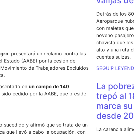
valijas d
Detrás de los 80
Aeroparque hubo
con maletas que 
noveno pasajero 
chavista que lo
alto y una ruta 
gro
, presentará un reclamo contra las
cuentas suizas.
l Estado (AABE) por la cesión de
l Movimiento de Trabajadores Excluidos
SEGUIR LEYEN
ta.
La pobrez
a asentado en
un campo de 140
 sido cedido por la AABE, que preside
trepó al 
marca su 
desde 20
lo sucedido y
afirmó que se trata de un
La carencia alim
ica que llevó a cabo la ocupación
, con