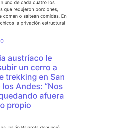
n uno de cada cuatro los
s que redujeron porciones,
e comen o saltean comidas. En
chicos la privación estructural
DO
a austríaco le
subir un cerro a
e trekking en San
 los Andes: “Nos
quedando afuera
o propio
”
ña Julián Pajarola denunció