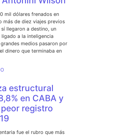
e Antonini Wilson
0 mil dólares frenados en
 más de diez viajes previos
sí llegaron a destino, un
ligado a la inteligencia
s grandes medios pasaron por
del dinero que terminaba en
DO
a estructural
18,8% en CABA y
peor registro
19
entaria fue el rubro que más