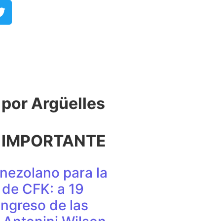
or Argüelles​
 IMPORTANTE
nezolano para la
de CFK: a 19
ingreso de las