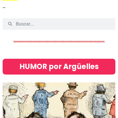
–
HUMOR por Argüelles​