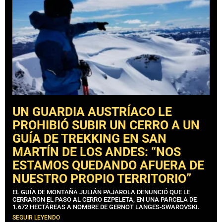
UN GUARDIA AUSTRÍACO LE
PROHIBIÓ SUBIR UN CERRO A UN
GUÍA DE TREKKING EN SAN
MARTÍN DE LOS ANDES: “NOS
ESTAMOS QUEDANDO AFUERA DE
NUESTRO PROPIO TERRITORIO”
EL GUÍA DE MONTAÑA JULIÁN PAJAROLA DENUNCIÓ QUE LE
CERRARON EL PASO AL CERRO EZPELETA, EN UNA PARCELA DE
1.672 HECTÁREAS A NOMBRE DE GERNOT LANGES-SWAROVSKI.
SEGUIR LEYENDO