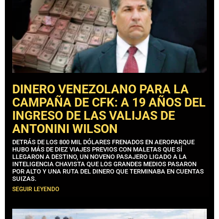
DINERO VENEZOLANO PARA LA
CAMPAÑA DE CFK: A 19 AÑOS DEL
INGRESO DE LAS VALIJAS DE
ANTONINI WILSON
DETRÁS DE LOS 800 MIL DÓLARES FRENADOS EN AEROPARQUE
HUBO MÁS DE DIEZ VIAJES PREVIOS CON MALETAS QUE SÍ
LLEGARON A DESTINO, UN NOVENO PASAJERO LIGADO A LA
INTELIGENCIA CHAVISTA QUE LOS GRANDES MEDIOS PASARON
POR ALTO Y UNA RUTA DEL DINERO QUE TERMINABA EN CUENTAS
SUIZAS.
SEGUIR LEYENDO