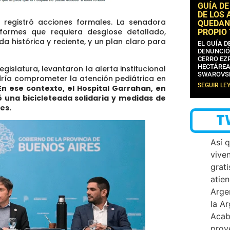
GUÍA DE
DE LOS 
, registró acciones formales. La senadora
QUEDAN
ormes que requiera desglose detallado,
PROPIO
da histórica y reciente, y un plan claro para
EL GUÍA 
DENUNCIÓ
CERRO EZP
HECTÁREA
Legislatura, levantaron la alerta institucional
SWAROVS
odría comprometer la atención pediátrica en
SEGUIR LE
n ese contexto, el Hospital Garrahan, en
ó una bicicleteada solidaria y medidas de
es.
T
Así 
vive
grati
atien
Arge
la A
Acab
proy