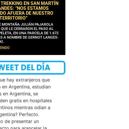
 TREKKING EN SAN MARTÍN
ANDES: “NOS ESTAMOS
DO AFUERA DE NUESTRO
 TERRITORIO”
DE MONTAÑA JULIÁN PAJAROLA
 QUE LE CERRARON EL PASO AL
ELETA, EN UNA PARCELA DE 1.672
S A NOMBRE DE GERNOT LANGES-
KI.
YENDO
WEET DEL DÍA
que hay extranjeros que
n en Argentina, estudian
s en Argentina, se
den gratis en hospitales
ntinos mientras odian a
rgentina? Perfecto.
o de presentar un
ecto para arancelar la