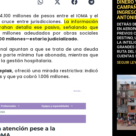
DINERO
CAMPAÑA
INGRESO
.100 millones de pesos entre el IOMA y el
ANTONI
cruce entre jurisdicciones.
La información
DETRÁS D
arrahan detalla ese pasivo, señalando que
EN AEROP
 millones adeudados por obras sociales
PREVIOS 
DESTINO,
0 millones—estaría judicializado.
LA INTELI
GRANDES 
ional apuntan a que se trata de una deuda
RUTA DEL
na parte mínima fue abonada, mientras que
CUENTAS 
la gestión hospitalaria.
SEGUIR LE
eplak
, ofreció una mirada restrictiva: indicó
s y que ya cobró 1.006 millones.