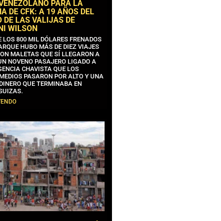
 VENEZOLANO PARA LA
 DE CFK: A 19 AÑOS DEL
 DE LAS VALIJAS DE
NI WILSON
E LOS 800 MIL DÓLARES FRENADOS
ARQUE HUBO MÁS DE DIEZ VIAJES
CON MALETAS QUE SÍ LLEGARON A
 UN NOVENO PASAJERO LIGADO A
GENCIA CHAVISTA QUE LOS
MEDIOS PASARON POR ALTO Y UNA
 DINERO QUE TERMINABA EN
SUIZAS.
YENDO