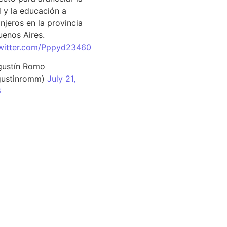
d y la educación a
njeros en la provincia
uenos Aires.
twitter.com/Pppyd23460
ustín Romo
ustinromm)
July 21,
6