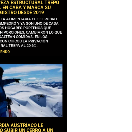
REZA ESTRUCTURAL TREPÓ
% EN CABA Y MARCA SU
GISTRO DESDE 2019
CIA ALIMENTARIA FUE EL RUBRO
EMPEORÓ Y YA SON UNO DE CADA
OS HOGARES PORTEÑOS QUE
N PORCIONES, CAMBIARON LO QUE
SALTEAN COMIDAS. EN LOS
CON CHICOS LA PRIVACIÓN
RAL TREPA AL 20,6%.
YENDO
RDIA AUSTRÍACO LE
Ó SUBIR UN CERRO A UN