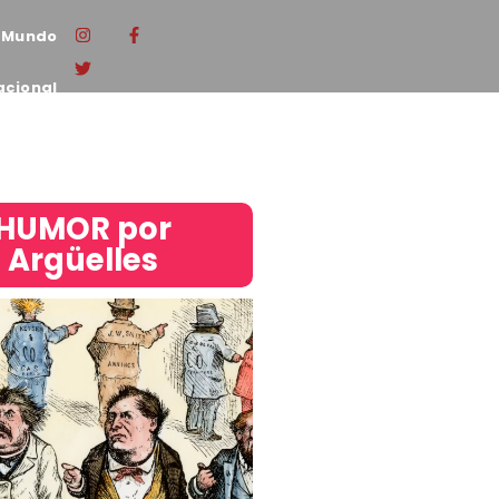
Mundo
acional
HUMOR por
Argüelles​