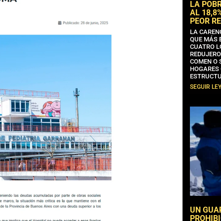
LA POB
AL 18,8
PEOR RE
LA CAREN
QUE MÁS 
CUATRO L
REDUJERO
COMEN O 
HOGARES 
ESTRUCTU
SEGUIR LE
UN GUA
PROHIBI