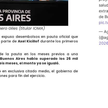
salu
extra
de B
pic.
mero Giles (titular IOMA)
— Ag
so expuso
desembolsos en pauta oficial que
(@ag
 parte de
Axel Kicillof
durante los primeros
202
 de la pauta en los meses previos a una
 Buenos Aires había superado los 26 mil
is meses, el monto ya se igualó.
 en exclusiva citado medio,
el gobierno de
nes para fin del ejercicio.