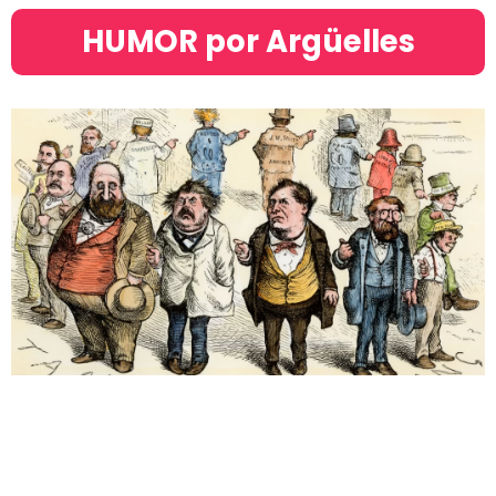
HUMOR por Argüelles​