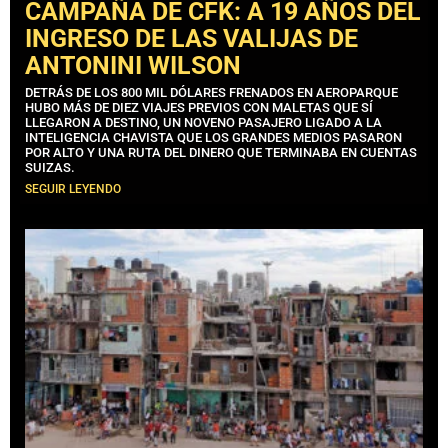
CAMPAÑA DE CFK: A 19 AÑOS DEL
INGRESO DE LAS VALIJAS DE
ANTONINI WILSON
DETRÁS DE LOS 800 MIL DÓLARES FRENADOS EN AEROPARQUE
HUBO MÁS DE DIEZ VIAJES PREVIOS CON MALETAS QUE SÍ
LLEGARON A DESTINO, UN NOVENO PASAJERO LIGADO A LA
INTELIGENCIA CHAVISTA QUE LOS GRANDES MEDIOS PASARON
POR ALTO Y UNA RUTA DEL DINERO QUE TERMINABA EN CUENTAS
SUIZAS.
SEGUIR LEYENDO