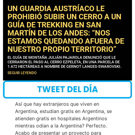
UN GUARDIA AUSTRÍACO LE
PROHIBIÓ SUBIR UN CERRO A UN
GUÍA DE TREKKING EN SAN
MARTÍN DE LOS ANDES: “NOS
ESTAMOS QUEDANDO AFUERA DE
NUESTRO PROPIO TERRITORIO”
EL GUÍA DE MONTAÑA JULIÁN PAJAROLA DENUNCIÓ QUE LE
CERRARON EL PASO AL CERRO EZPELETA, EN UNA PARCELA DE
1.672 HECTÁREAS A NOMBRE DE GERNOT LANGES-SWAROVSKI.
SEGUIR LEYENDO
TWEET DEL DÍA
Así que hay extranjeros que viven en
Argentina, estudian gratis en Argentina, se
atienden gratis en hospitales Argentinos
mientras odian a la Argentina? Perfecto.
Acabo de presentar un proyecto para