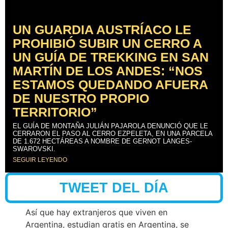
UN GUARDIA AUSTRÍACO LE
PROHIBIÓ SUBIR UN CERRO A
UN GUÍA DE TREKKING EN SAN
MARTÍN DE LOS ANDES: “NOS
ESTAMOS QUEDANDO AFUERA
DE NUESTRO PROPIO
TERRITORIO”
EL GUÍA DE MONTAÑA JULIÁN PAJAROLA DENUNCIÓ QUE LE
CERRARON EL PASO AL CERRO EZPELETA, EN UNA PARCELA
DE 1.672 HECTÁREAS A NOMBRE DE GERNOT LANGES-
SWAROVSKI.
SEGUIR LEYENDO
TWEET DEL DÍA
Así que hay extranjeros que viven en
Argentina, estudian gratis en Argentina, se