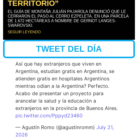
TERRITORIO”
EL GUÍA DE MONTAÑA JULIÁN PAJAROLA DENUNCIÓ QUE LE
CERRARON EL PASO AL CERRO EZPELETA, EN UNA PARCELA
DE 1.672 HECTÁREAS A NOMBRE DE GERNOT LANGES-
SWAROVSKI.
SEGUIR LEYENDO
TWEET DEL DÍA
Así que hay extranjeros que viven en
Argentina, estudian gratis en Argentina, se
atienden gratis en hospitales Argentinos
mientras odian a la Argentina? Perfecto.
Acabo de presentar un proyecto para
arancelar la salud y la educación a
extranjeros en la provincia de Buenos Aires.
pic.twitter.com/Pppyd23460
— Agustín Romo (@agustinromm)
July 21,
2026