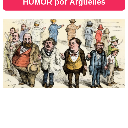
HUMOR por Argüelles​