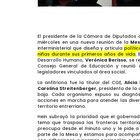
El presidente de la Cámara de Diputados d
miércoles en una nueva reunión de la
Mes
interministerial que diseña y articula
políti
niñas durante sus primeros años de vida.
E
Desarrollo Humano,
Verónica Berisso
, se r
Consejo General de Educación y reunió a
legisladores vinculados al área social.
La anfitriona fue la titular del CGE,
Alicia
Carolina Streitenberger
, presidenta de la
baja. Cada organismo expuso su diagnóst
acciones en marcha para atender las divers
territorio entrerriano.
Hein subrayó la prioridad que el goberna
tema que traspasa las fronteras territoria
preocupa desde el minuto uno y le pide a
parte de la Mesa y estamos para acompañar