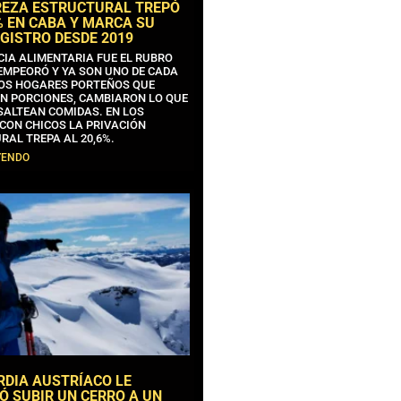
REZA ESTRUCTURAL TREPÓ
% EN CABA Y MARCA SU
GISTRO DESDE 2019
CIA ALIMENTARIA FUE EL RUBRO
EMPEORÓ Y YA SON UNO DE CADA
OS HOGARES PORTEÑOS QUE
N PORCIONES, CAMBIARON LO QUE
SALTEAN COMIDAS. EN LOS
CON CHICOS LA PRIVACIÓN
RAL TREPA AL 20,6%.
YENDO
RDIA AUSTRÍACO LE
Ó SUBIR UN CERRO A UN