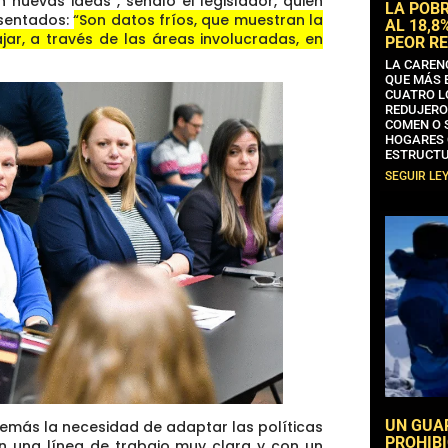
nuevas ideas”, señaló el legislador, quien
LA POB
esentados:
“Son datos fríos, que muestran la
AL 18,8
jar, a través de las áreas involucradas, en
PEOR RE
LA CAREN
QUE MÁS 
CUATRO L
REDUJERO
COMEN O 
HOGARES 
ESTRUCTU
SEGUIR LE
UN GUA
emás la necesidad de adaptar las políticas
PROHIBI
on una línea de trabajo muy clara y con un