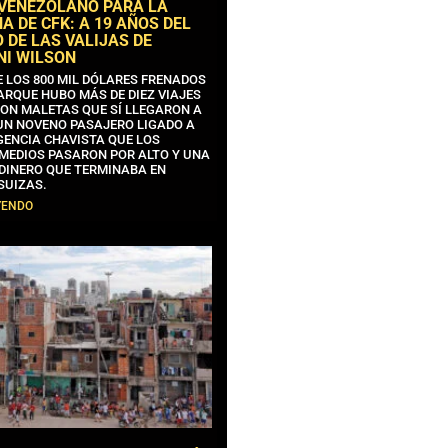
 VENEZOLANO PARA LA
 DE CFK: A 19 AÑOS DEL
 DE LAS VALIJAS DE
NI WILSON
E LOS 800 MIL DÓLARES FRENADOS
ARQUE HUBO MÁS DE DIEZ VIAJES
CON MALETAS QUE SÍ LLEGARON A
 UN NOVENO PASAJERO LIGADO A
GENCIA CHAVISTA QUE LOS
MEDIOS PASARON POR ALTO Y UNA
 DINERO QUE TERMINABA EN
SUIZAS.
YENDO