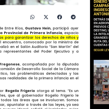
DINERO
CAMPAÑA
INGRESO
ANTONI
DETRÁS D
EN AEROP
PREVIOS 
e Entre Ríos,
Gustavo Hein
, participó ayer
DESTINO,
a Provincial de Primera Infancia
, espacio
LA INTELI
cas para garantizar los derechos de niños y
GRANDES 
RUTA DEL
l encuentro, convocado por la ministra de
CUENTAS 
ealizó en el Salón Auditorio “San Martín” del
SEGUIR LE
 representantes del Poder Ejecutivo y a
 Fregonese
, acompañada por la diputada
 comisión de Desarrollo Social de la Cámara
ico, las problemáticas detectadas y las
as realidades de la primera infancia en el
dor
Rogelio Frigerio
otorga al tema. “Es un
les, que al gobernador Rogelio Frigerio le
 todas las áreas que se involucren. Somos
, apuntalar a través de las leyes, ya sea