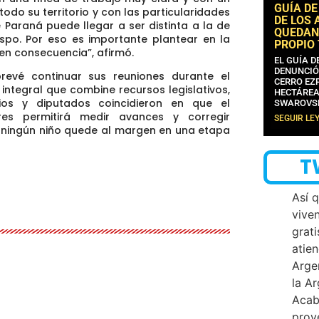
GUÍA DE
odo su territorio y con las particularidades
DE LOS 
Paraná puede llegar a ser distinta a la de
QUEDAN
espo. Por eso es importante plantear en la
PROPIO
en consecuencia”, afirmó.
EL GUÍA 
DENUNCIÓ
prevé continuar sus reuniones durante el
CERRO EZP
ntegral que combine recursos legislativos,
HECTÁREA
rios y diputados coincidieron en que el
SWAROVS
res permitirá medir avances y corregir
SEGUIR LE
e ningún niño quede al margen en una etapa
T
Así 
vive
grati
atien
Arge
la A
Acab
proy