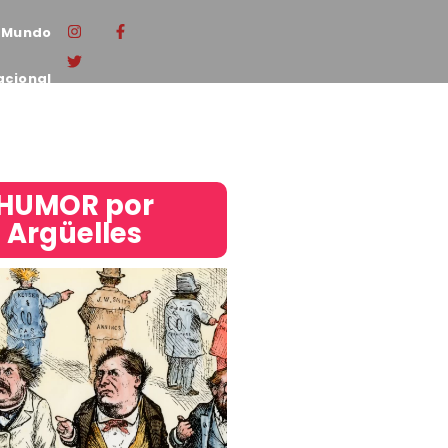
Mundo
acional
HUMOR por
Argüelles​