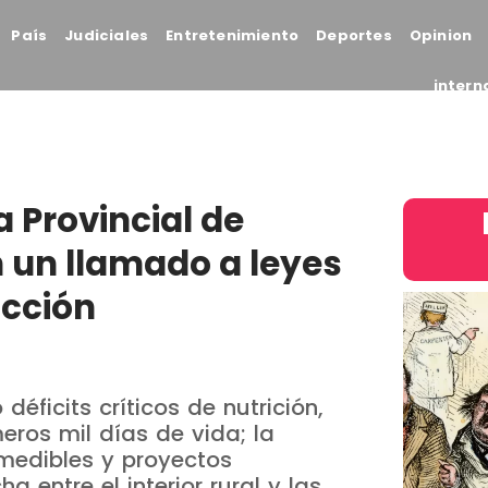
País
Judiciales
Entretenimiento
Deportes
Opinion
intern
a Provincial de
n un llamado a leyes
cción
 déficits críticos de nutrición,
eros mil días de vida; la
medibles y proyectos
a entre el interior rural y las