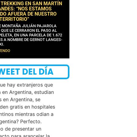
 TREKKING EN SAN MARTÍN
ANDES: “NOS ESTAMOS
DO AFUERA DE NUESTRO
 TERRITORIO”
DE MONTAÑA JULIÁN PAJAROLA
 QUE LE CERRARON EL PASO AL
ELETA, EN UNA PARCELA DE 1.672
S A NOMBRE DE GERNOT LANGES-
KI.
YENDO
WEET DEL DÍA
que hay extranjeros que
n en Argentina, estudian
s en Argentina, se
den gratis en hospitales
ntinos mientras odian a
rgentina? Perfecto.
o de presentar un
ecto para arancelar la