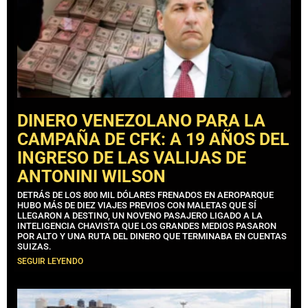
DINERO VENEZOLANO PARA LA
CAMPAÑA DE CFK: A 19 AÑOS DEL
INGRESO DE LAS VALIJAS DE
ANTONINI WILSON
DETRÁS DE LOS 800 MIL DÓLARES FRENADOS EN AEROPARQUE
HUBO MÁS DE DIEZ VIAJES PREVIOS CON MALETAS QUE SÍ
LLEGARON A DESTINO, UN NOVENO PASAJERO LIGADO A LA
INTELIGENCIA CHAVISTA QUE LOS GRANDES MEDIOS PASARON
POR ALTO Y UNA RUTA DEL DINERO QUE TERMINABA EN CUENTAS
SUIZAS.
SEGUIR LEYENDO