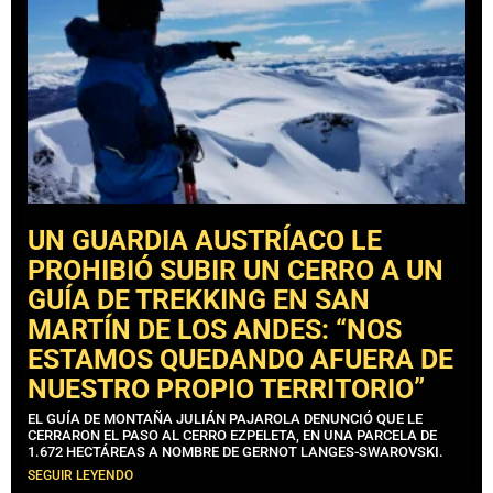
UN GUARDIA AUSTRÍACO LE
PROHIBIÓ SUBIR UN CERRO A UN
GUÍA DE TREKKING EN SAN
MARTÍN DE LOS ANDES: “NOS
ESTAMOS QUEDANDO AFUERA DE
NUESTRO PROPIO TERRITORIO”
EL GUÍA DE MONTAÑA JULIÁN PAJAROLA DENUNCIÓ QUE LE
CERRARON EL PASO AL CERRO EZPELETA, EN UNA PARCELA DE
1.672 HECTÁREAS A NOMBRE DE GERNOT LANGES-SWAROVSKI.
SEGUIR LEYENDO