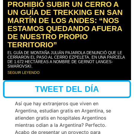
PROHIBIÓ SUBIR UN CERRO A
UN GUÍA DE TREKKING EN SAN
MARTÍN DE LOS ANDES: “NOS
ESTAMOS QUEDANDO AFUERA
DE NUESTRO PROPIO
TERRITORIO”
EL GUÍA DE MONTAÑA JULIÁN PAJAROLA DENUNCIÓ QUE LE
CERRARON EL PASO AL CERRO EZPELETA, EN UNA PARCELA
DE 1.672 HECTÁREAS A NOMBRE DE GERNOT LANGES-
SWAROVSKI.
SEGUIR LEYENDO
TWEET DEL DÍA
Así que hay extranjeros que viven en
Argentina, estudian gratis en Argentina, se
atienden gratis en hospitales Argentinos
mientras odian a la Argentina? Perfecto.
Acabo de presentar un proyecto para