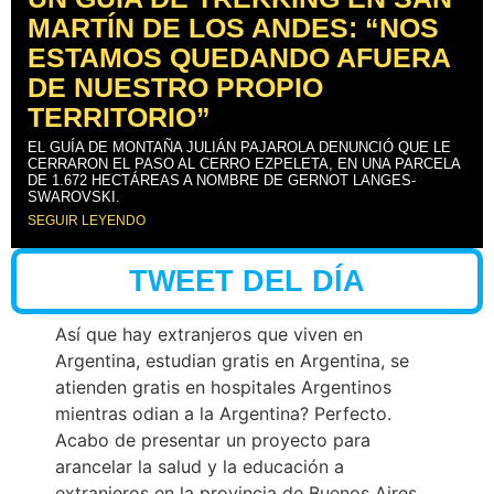
MARTÍN DE LOS ANDES: “NOS
ESTAMOS QUEDANDO AFUERA
DE NUESTRO PROPIO
TERRITORIO”
EL GUÍA DE MONTAÑA JULIÁN PAJAROLA DENUNCIÓ QUE LE
CERRARON EL PASO AL CERRO EZPELETA, EN UNA PARCELA
DE 1.672 HECTÁREAS A NOMBRE DE GERNOT LANGES-
SWAROVSKI.
SEGUIR LEYENDO
TWEET DEL DÍA
Así que hay extranjeros que viven en
Argentina, estudian gratis en Argentina, se
atienden gratis en hospitales Argentinos
mientras odian a la Argentina? Perfecto.
Acabo de presentar un proyecto para
arancelar la salud y la educación a
extranjeros en la provincia de Buenos Aires.