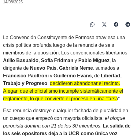
14/08/2025
La Convención Constituyente de Formosa atraviesa una
crisis política profunda luego de la renuncia de seis
miembros de la oposición. Los convencionales libertarios
Atilio Basualdo
,
Sofía Fridman
y
Pablo Míguez
, la
dirigente de
Nuevo País
,
Gabriela Neme
, sumados a
Francisco Paoltroni
y
Guillermo Evans
, de
Libertad,
Trabajo y Progreso
,
decidieron abandonar el recinto.
Alegan que el oficialismo incumple sistemáticamente el
reglamento, lo que convierte el proceso en una “farsa”.
Esa renuncia destruye cualquier fachada de pluralidad en
un cuerpo que empezó con mayoría oficialista:
el bloque
peronista domina con 21 de los 30 miembros
.
La salida de
los seis opositores deja a la UCR como única voz