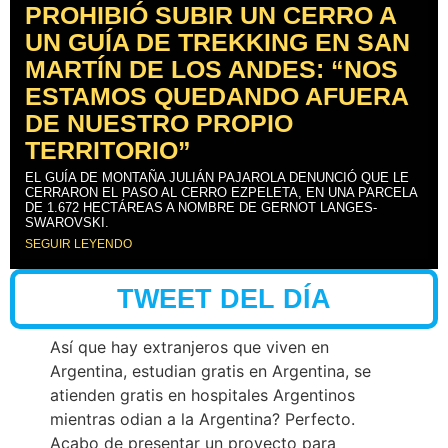
PROHIBIÓ SUBIR UN CERRO A
UN GUÍA DE TREKKING EN SAN
MARTÍN DE LOS ANDES: “NOS
ESTAMOS QUEDANDO AFUERA
DE NUESTRO PROPIO
TERRITORIO”
EL GUÍA DE MONTAÑA JULIÁN PAJAROLA DENUNCIÓ QUE LE
CERRARON EL PASO AL CERRO EZPELETA, EN UNA PARCELA
DE 1.672 HECTÁREAS A NOMBRE DE GERNOT LANGES-
SWAROVSKI.
SEGUIR LEYENDO
TWEET DEL DÍA
Así que hay extranjeros que viven en
Argentina, estudian gratis en Argentina, se
atienden gratis en hospitales Argentinos
mientras odian a la Argentina? Perfecto.
Acabo de presentar un proyecto para