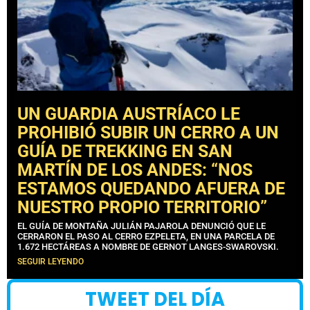
UN GUARDIA AUSTRÍACO LE
PROHIBIÓ SUBIR UN CERRO A UN
GUÍA DE TREKKING EN SAN
MARTÍN DE LOS ANDES: “NOS
ESTAMOS QUEDANDO AFUERA DE
NUESTRO PROPIO TERRITORIO”
EL GUÍA DE MONTAÑA JULIÁN PAJAROLA DENUNCIÓ QUE LE
CERRARON EL PASO AL CERRO EZPELETA, EN UNA PARCELA DE
1.672 HECTÁREAS A NOMBRE DE GERNOT LANGES-SWAROVSKI.
SEGUIR LEYENDO
TWEET DEL DÍA