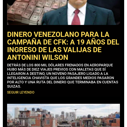
DINERO VENEZOLANO PARA LA
CAMPAÑA DE CFK: A 19 AÑOS DEL
INGRESO DE LAS VALIJAS DE
ANTONINI WILSON
DETRÁS DE LOS 800 MIL DÓLARES FRENADOS EN AEROPARQUE
HUBO MÁS DE DIEZ VIAJES PREVIOS CON MALETAS QUE SÍ
LLEGARON A DESTINO, UN NOVENO PASAJERO LIGADO A LA
INTELIGENCIA CHAVISTA QUE LOS GRANDES MEDIOS PASARON
POR ALTO Y UNA RUTA DEL DINERO QUE TERMINABA EN CUENTAS
SUIZAS.
SEGUIR LEYENDO