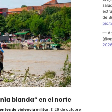
salu
extra
de B
pic.
— Ag
(@ag
202
nía blanda” en el norte
ntes de violencia militar.
El 26 de octubre