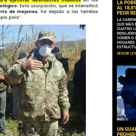
LA POB
iológico.
Esta usurpación, que se intensificó
AL 18,8
ento de mojones
, ha dejado a las familias
PEOR RE
pio país”.
LA CAREN
QUE MÁS 
CUATRO L
REDUJERO
COMEN O 
HOGARES 
ESTRUCTU
SEGUIR LE
UN GUA
PROHIBI