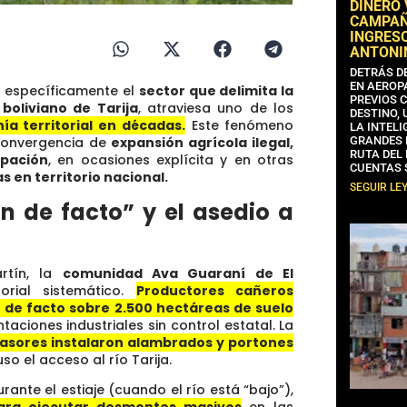
DINERO
CAMPAÑA
INGRESO
ANTONI
DETRÁS D
EN AEROP
a, específicamente el
sector que delimita la
PREVIOS 
boliviano de Tarija
, atraviesa uno de los
DESTINO,
ía territorial en décadas.
Este fenómeno
LA INTELI
convergencia de
expansión agrícola ilegal,
GRANDES 
RUTA DEL
ipación
, en ocasiones explícita y en otras
CUENTAS 
 en territorio nacional.
SEGUIR LE
ón de facto” y el asedio a
rtín, la
comunidad Ava Guaraní de El
orial sistemático.
Productores cañeros
 de facto sobre 2.500 hectáreas de suelo
ntaciones industriales sin control estatal. La
vasores instalaron alambrados y portones
so el acceso al río Tarija.
rante el estiaje (cuando el río está “bajo”),
ara ejecutar desmontes masivos
en las