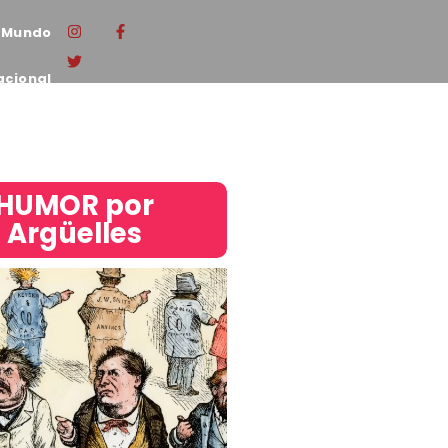
Mundo
acional
HUMOR por
Argüelles​