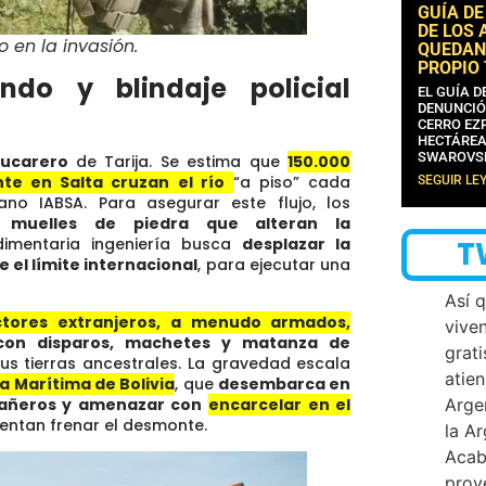
GUÍA DE
DE LOS 
 en la invasión.
QUEDAN
PROPIO
ndo y blindaje policial
EL GUÍA 
DENUNCIÓ
CERRO EZP
HECTÁREA
SWAROVS
ucarero
de Tarija. Se estima que
150.000
te en Salta cruzan el río
“a piso” cada
SEGUIR LE
ano IABSA. Para asegurar este flujo, los
y muelles de piedra que alteran la
T
imentaria ingeniería busca
desplazar la
e el límite internacional
, para ejecutar una
Así 
tores extranjeros, a menudo armados,
vive
on disparos, machetes y matanza de
grati
s tierras ancestrales. La gravedad escala
atien
ía Marítima de Bolivia
, que
desembarca en
 cañeros y amenazar con
encarcelar en el
Arge
entan frenar el desmonte.
la A
Acab
proy