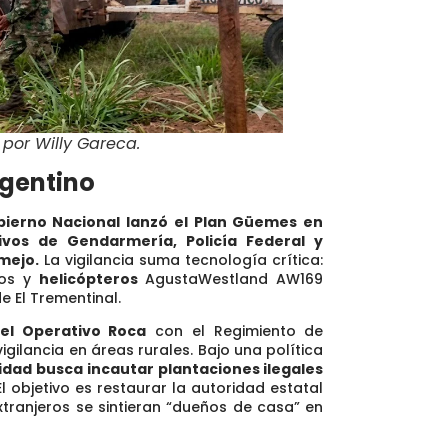
 por Willy Gareca.
rgentino
bierno Nacional lanzó el Plan Güemes en
ivos de Gendarmería, Policía Federal y
mejo.
La vigilancia suma tecnología crítica:
cos y
helicópteros
AgustaWestland AW169
e El Trementinal.
ó el Operativo Roca
con el Regimiento de
gilancia en áreas rurales. Bajo una política
ridad busca incautar plantaciones ilegales
El objetivo es restaurar la autoridad estatal
xtranjeros se sintieran “dueños de casa” en