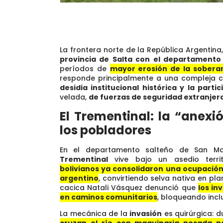
La frontera norte de la República Argentin
provincia de Salta con el departamento 
períodos de
mayor erosión de la soberan
responde principalmente a una compleja 
desidia institucional histórica y la partic
velada,
de fuerzas de seguridad extranjeras
El Trementinal: la “anexi
los pobladores
En el departamento salteño de San Ma
Trementinal
vive bajo un asedio territ
bolivianos ya consolidaron una ocupación
argentino
, convirtiendo selva nativa en pla
cacica Natali Vásquez denunció que
los in
en caminos comunitarios
, bloqueando inclu
La mecánica de la
invasión
es quirúrgica: du
cruzan el río con maquinaria pesada p