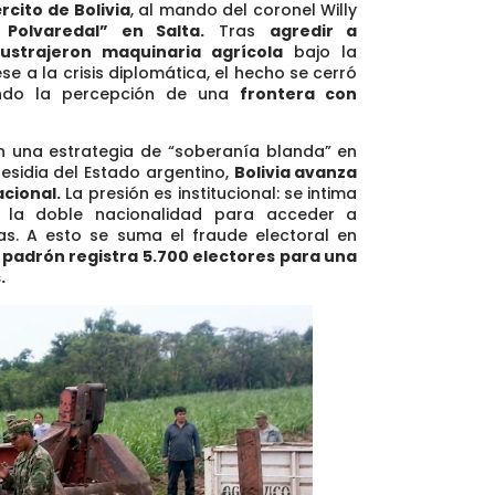
rcito de Bolivia
, al mando del coronel Willy
 Polvaredal” en Salta.
Tras
agredir a
 sustrajeron maquinaria agrícola
bajo la
ese a la crisis diplomática, el hecho se cerró
tando la percepción de una
frontera con
on una estrategia de “soberanía blanda” en
esidia del Estado argentino,
Bolivia avanza
cional.
La presión es institucional: se intima
 la doble nacionalidad para acceder a
as. A esto se suma el fraude electoral en
 padrón registra 5.700 electores para una
.