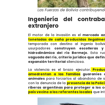
Las Fuerzas de Bolivia contribuyendo
Ingeniería del contraba
extranjero
El motor de la invasión es el
mercado az
toneladas de caña producidas ilegalmen
temporada con destino al ingenio bolivi
usurpadores
construyen escolleras 
hidrodinámica del río Bermejo.
Esta rud
vaguada del río, criterio jurídico que defin
expansión territorial
silenciosa.
La violencia es el brazo ejecutor.
Produc
amedrentan a las familias
guaraníes c
animales
para forzarlos al abandono de su
con la denuncia de la
presencia de la Polic
riberas argentinas para proteger a los
país vecino a los referentes locales
que int