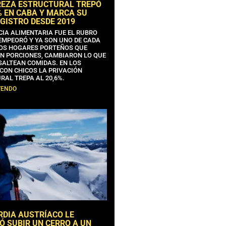
REZA ESTRUCTURAL TREPÓ
% EN CABA Y MARCA SU
GISTRO DESDE 2019
CIA ALIMENTARIA FUE EL RUBRO
EMPEORÓ Y YA SON UNO DE CADA
OS HOGARES PORTEÑOS QUE
N PORCIONES, CAMBIARON LO QUE
SALTEAN COMIDAS. EN LOS
CON CHICOS LA PRIVACIÓN
RAL TREPA AL 20,6%.
YENDO
RDIA AUSTRÍACO LE
Ó SUBIR UN CERRO A UN