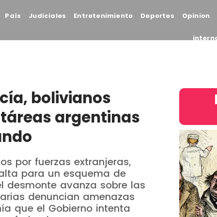
País
Judiciales
Entretenimiento
Deportes
Opinion
intern
cía, bolivianos
táreas argentinas
ando
os por fuerzas extranjeras,
Salta para un esquema de
el desmonte avanza sobre las
narias denuncian amenazas
a que el Gobierno intenta