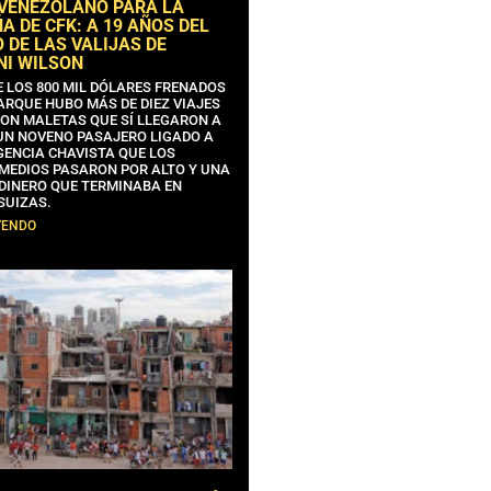
 VENEZOLANO PARA LA
 DE CFK: A 19 AÑOS DEL
 DE LAS VALIJAS DE
NI WILSON
E LOS 800 MIL DÓLARES FRENADOS
ARQUE HUBO MÁS DE DIEZ VIAJES
CON MALETAS QUE SÍ LLEGARON A
 UN NOVENO PASAJERO LIGADO A
GENCIA CHAVISTA QUE LOS
MEDIOS PASARON POR ALTO Y UNA
 DINERO QUE TERMINABA EN
SUIZAS.
YENDO