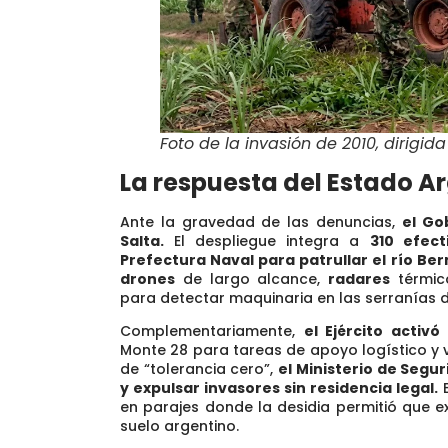
Foto de la invasión de 2010, dirigida
La respuesta del Estado A
Ante la gravedad de las denuncias,
el Go
Salta.
El despliegue integra a
310 efect
Prefectura Naval
para patrullar el río Ber
drones
de largo alcance,
radares
térmi
para detectar maquinaria en las serranías d
Complementariamente,
el Ejército activ
Monte 28 para tareas de apoyo logístico y vi
de “tolerancia cero”,
el Ministerio de Segu
y expulsar invasores sin residencia legal.
en parajes donde la desidia permitió que e
suelo argentino.