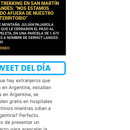
 TREKKING EN SAN MARTÍN
ANDES: “NOS ESTAMOS
DO AFUERA DE NUESTRO
 TERRITORIO”
DE MONTAÑA JULIÁN PAJAROLA
 QUE LE CERRARON EL PASO AL
ELETA, EN UNA PARCELA DE 1.672
S A NOMBRE DE GERNOT LANGES-
KI.
YENDO
WEET DEL DÍA
que hay extranjeros que
n en Argentina, estudian
s en Argentina, se
den gratis en hospitales
ntinos mientras odian a
rgentina? Perfecto.
o de presentar un
ecto para arancelar la