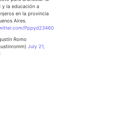
d y la educación a
njeros en la provincia
uenos Aires.
twitter.com/Pppyd23460
ustín Romo
ustinromm)
July 21,
6