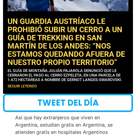
UN GUARDIA AUSTRÍACO LE
PROHIBIÓ SUBIR UN CERRO A UN
GUÍA DE TREKKING EN SAN
MARTÍN DE LOS ANDES: “NOS
ESTAMOS QUEDANDO AFUERA DE
NUESTRO PROPIO TERRITORIO”
EL GUÍA DE MONTAÑA JULIÁN PAJAROLA DENUNCIÓ QUE LE
CERRARON EL PASO AL CERRO EZPELETA, EN UNA PARCELA DE
1.672 HECTÁREAS A NOMBRE DE GERNOT LANGES-SWAROVSKI.
SEGUIR LEYENDO
TWEET DEL DÍA
Así que hay extranjeros que viven en
Argentina, estudian gratis en Argentina, se
atienden gratis en hospitales Argentinos