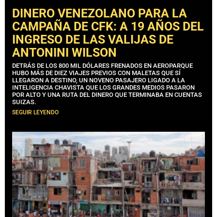
DINERO VENEZOLANO PARA LA
CAMPAÑA DE CFK: A 19 AÑOS DEL
INGRESO DE LAS VALIJAS DE
ANTONINI WILSON
DETRÁS DE LOS 800 MIL DÓLARES FRENADOS EN AEROPARQUE
HUBO MÁS DE DIEZ VIAJES PREVIOS CON MALETAS QUE SÍ
LLEGARON A DESTINO, UN NOVENO PASAJERO LIGADO A LA
INTELIGENCIA CHAVISTA QUE LOS GRANDES MEDIOS PASARON
POR ALTO Y UNA RUTA DEL DINERO QUE TERMINABA EN CUENTAS
SUIZAS.
SEGUIR LEYENDO