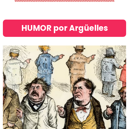
HUMOR por Argüelles​