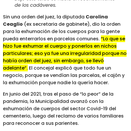
de los cadáveres.
Sin una orden del juez, la diputada
Carolina
Ceaglio
(ex secretaria de gabinete), dio la orden
para la exhumación de los cuerpos para la gente
pueda enterrarlos en parcelas comunes.
“Lo que se
hizo fue exhumar el cuerpo y ponerlos en nichos
particulares; eso ya fue una irregularidad porque no
había orden del juez, sin embargo, se llevó
adelante”.
El concejal explicó que todo fue un
negocio, porque se vendían las parcelas, el cajón y
la exhumación porque nadie la quería hacer.
En junio del 2021, tras el paso de “lo peor” de la
pandemia, la Municipalidad avanzó con la
exhumación de cuerpos del sector Covid-19 del
cementerio, luego del reclamo de varios familiares
para reconocer a sus parientes.