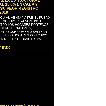
BREZA ESTRUCTURAL
AL 18,8% EN CABA Y
SU PEOR REGISTRO
2019
CIA ALIMENTARIA FUE EL RUBRO
 EMPEORÓ Y YA SON UNO DE
ATRO LOS HOGARES PORTEÑOS
UJERON PORCIONES,
ON LO QUE COMEN O SALTEAN
. EN LOS HOGARES CON CHICOS
CIÓN ESTRUCTURAL TREPA AL
EYENDO