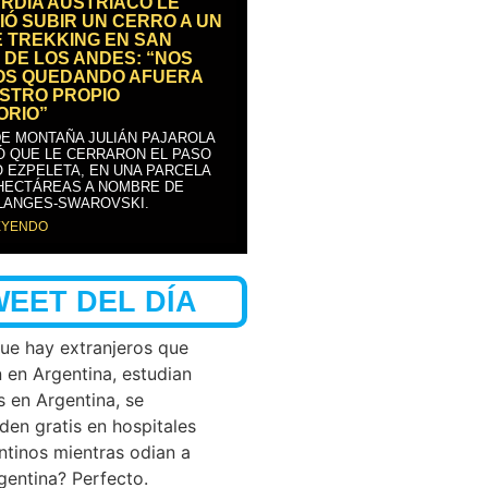
RDIA AUSTRÍACO LE
IÓ SUBIR UN CERRO A UN
E TREKKING EN SAN
 DE LOS ANDES: “NOS
OS QUEDANDO AFUERA
STRO PROPIO
ORIO”
DE MONTAÑA JULIÁN PAJAROLA
Ó QUE LE CERRARON EL PASO
 EZPELETA, EN UNA PARCELA
 HECTÁREAS A NOMBRE DE
LANGES-SWAROVSKI.
EYENDO
WEET DEL DÍA
que hay extranjeros que
n en Argentina, estudian
s en Argentina, se
den gratis en hospitales
ntinos mientras odian a
rgentina? Perfecto.