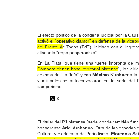
El efecto político de la condena judicial por la Cau
activó el “operativo clamor” en defensa de la vice
del Frente de Todos (FdT)
, iniciado con el ingre
alinear la “tropa panperonista”.
En La Plata, que tiene una fuerte impronta de mili
Cámpora tienen base territorial platense
), los dir
defensa de “La Jefa” y con
Máximo Kirchner
a la 
y militantes se autoconvocaron en la sede del P
camporismo.
El titular del PJ platense (sede donde también func
bonaerense
Ariel Archanco
. Otra de las espadas cr
Cultural y ex decana de Periodismo,
Florencia Sa