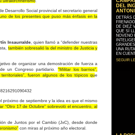
CAMPAÑ
l ultrakirchnerismo.
DEL IN
de Desarrollo Social provincial el secretario general
ANTONI
uno de los presentes que puso más énfasis en la
DETRÁS D
FRENADO
DE DIEZ 
QUE SÍ L
NOVENO 
INTELIGE
tín Insaurralde
, quien llamó a “defender nuestras
GRANDES
ista,
también sobresalió la del ministro de Justicia y
UNA RUTA
EN CUENT
SEGUIR L
bjetivo de organizar una demostración de fuerza a
 de un Congreso partidario.
“Militar los barrios”,
s territoriales”, fueron algunos de los tópicos que
2138216291090432
el próximo de septiembre y la idea es que el mismo
ar “Otro 17 de Octubre” sobrevoló el encuentro, al
ción de Juntos por el Cambio (JxC), desde donde
peronismo”
con miras al próximo año electoral.