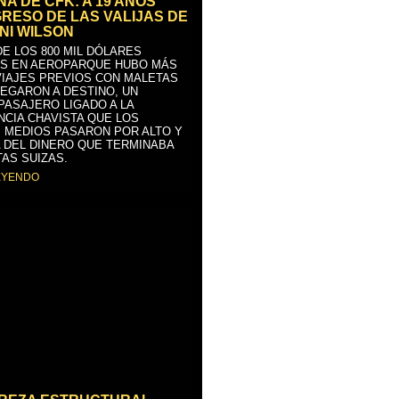
A DE CFK: A 19 AÑOS
GRESO DE LAS VALIJAS DE
NI WILSON
E LOS 800 MIL DÓLARES
S EN AEROPARQUE HUBO MÁS
VIAJES PREVIOS CON MALETAS
LEGARON A DESTINO, UN
PASAJERO LIGADO A LA
NCIA CHAVISTA QUE LOS
 MEDIOS PASARON POR ALTO Y
 DEL DINERO QUE TERMINABA
AS SUIZAS.
EYENDO