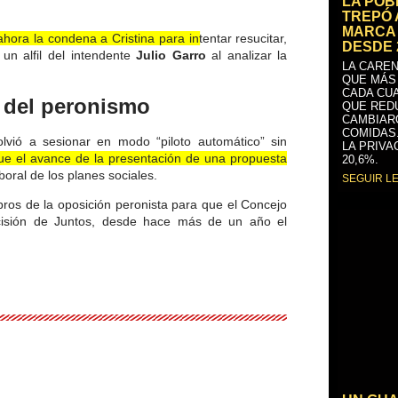
LA PO
TREPÓ 
MARCA 
hora la condena a Cristina para intentar resucitar,
DESDE 
 un alfil del intendente
Julio Garro
al analizar la
LA CAREN
QUE MÁS
CADA CU
” del peronismo
QUE RED
CAMBIAR
COMIDAS
volvió a sesionar en modo “piloto automático” sin
LA PRIVA
ue el avance de la presentación de una propuesta
20,6%.
aboral de los planes sociales.
SEGUIR L
bros de la oposición peronista para que el Concejo
cisión de Juntos, desde hace más de un año el