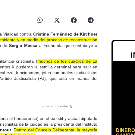
sa Vialidad contra
Cristina Fernández de Kirchner
presidente y en medio del proceso de reconstrucción
so de
Sergio Massa
a Economía que contribuye a
tancia cristinista (
muchos de los cuadros de La
igentes K pusieron la semilla germinal para salir en
cabeza, funcionarios, jefes comunales sindicalistas
artido Justicialista (PJ), que está en manos del
iona el bonaerense) es el ex edil y actual diputado
istinistas de la ciudad es la presidente del Instituto
intout
.
Dentro del Concejo Deliberante, la mayoría
DINERO