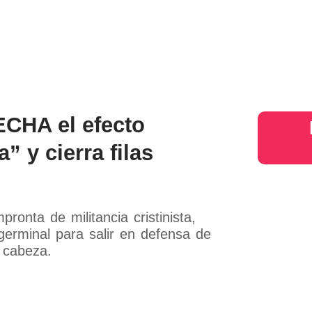
s
Judiciales
Entretenimiento
Deportes
Opinion
Mundo
inter
CHA el efecto
a” y cierra filas
ronta de militancia cristinista,
 germinal para salir en defensa de
 cabeza.