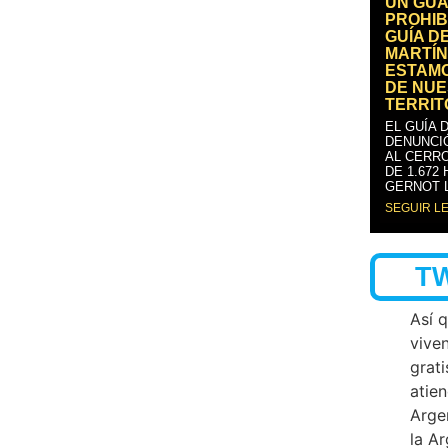
UN GUA
PROHIB
GUÍA D
MARTÍN
ESTAM
DE NUE
TERRIT
EL GUÍA 
DENUNCI
AL CERRO
DE 1.672
GERNOT 
SEGUIR L
T
Así 
vive
grati
atien
Arge
la A