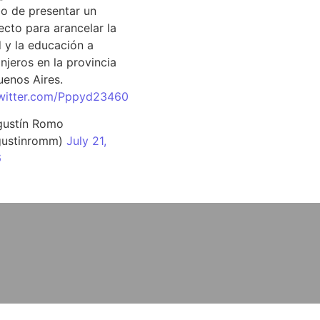
o de presentar un
ecto para arancelar la
d y la educación a
njeros en la provincia
uenos Aires.
twitter.com/Pppyd23460
ustín Romo
ustinromm)
July 21,
6