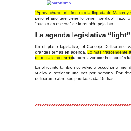
“Aprovecharon el efecto de la llegada de Massa y a
pero el año que viene lo tienen perdido”
, razonó
“puesta en escena” de la reunión pejotista.
La agenda legislativa “light
En el plano legislativo, el Concejo Deliberante 
grandes temas en agenda.
Lo más trascendente f
de oficialismo garrista para favorecer la inserción l
En el recinto también se volvió a escuchar a miem
vuelva a sesionar una vez por semana.
Por de
deliberante abre sus puertas cada 15 días.