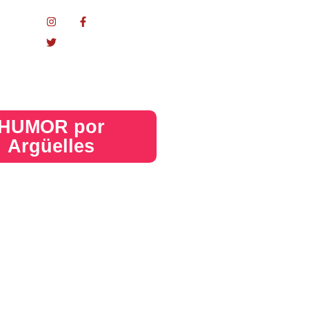
nacional
HUMOR por
Argüelles​