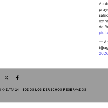
Acab
proy
salu
extra
de B
pic.
— Ag
(@ag
202
3 © DATA 24 - TODOS LOS DERECHOS RESERVADOS