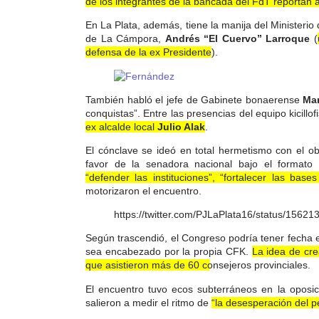
de los integrantes de la bancada del FdT reportan a
En La Plata, además, tiene la manija del Ministerio 
de La Cámpora,
Andrés “El Cuervo” Larroque
(
defensa de la ex Presidente
).
También habló el jefe de Gabinete bonaerense
Mar
conquistas”. Entre las presencias del equipo kicillof
ex alcalde local
Julio Alak
.
El cónclave se ideó en total hermetismo con el o
favor de la senadora nacional bajo el formato
“defender las instituciones”, “fortalecer las base
motorizaron el encuentro.
https://twitter.com/PJLaPlata16/status/156
Según trascendió, el Congreso podría tener fecha 
sea encabezado por la propia CFK.
La idea de cre
que asistieron más de 60 consejeros provinciales.
El encuentro tuvo ecos subterráneos en la oposi
salieron a medir el ritmo de
“la desesperación del 