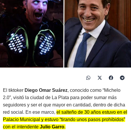
El tiktoker
Diego Omar Suárez
, conocido como “Michelo
2.0”, visitó la ciudad de La Plata para poder sumar más
seguidores y ser el que mayor en cantidad, dentro de dicha
red social. En ese marco,
el salteño de 30 años estuvo en el
Palacio Municipal y estuvo “tirando unos pasos prohibidos”
con el intendente
Julio Garro
.