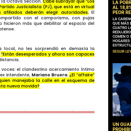
 la Octava Sección.
Cabe subrayar que “Los
LA POB
rtido Justicialista (PJ), que está en virtual
AL 18,8
 afiliados deberán elegir autoridades.
El
PEOR RE
ompartido con el camporismo, con pujas
LA CAREN
 hicieron más que debilitar al espacio del
QUE MÁS 
CUATRO L
atense.
REDUJERO
COMEN O 
HOGARES 
ESTRUCTU
a local, no les sorprendió en demasía la
SEGUIR LE
.
“Están desesperados y ahora son capaces
distancia.
 voces: el clandestino acercamiento íntimo
ex intendente,
Mariano Bruera
.
¿El “affaire”
uien manejaba la calle en el esquema de
esta nueva movida?
UN GUA
PROHIBI