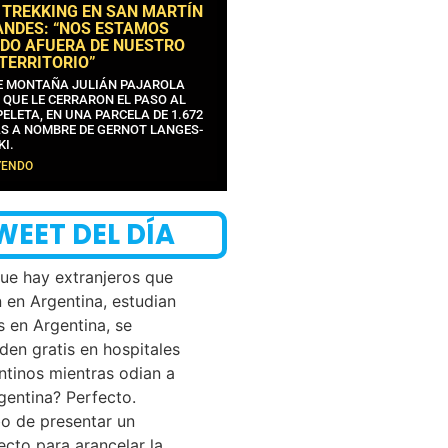
 TREKKING EN SAN MARTÍN
ANDES: “NOS ESTAMOS
DO AFUERA DE NUESTRO
 TERRITORIO”
DE MONTAÑA JULIÁN PAJAROLA
 QUE LE CERRARON EL PASO AL
ELETA, EN UNA PARCELA DE 1.672
S A NOMBRE DE GERNOT LANGES-
KI.
YENDO
WEET DEL DÍA
que hay extranjeros que
n en Argentina, estudian
s en Argentina, se
den gratis en hospitales
ntinos mientras odian a
rgentina? Perfecto.
o de presentar un
ecto para arancelar la