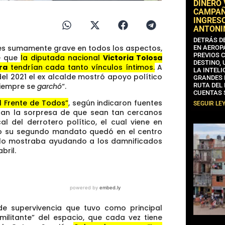
DINERO
CAMPAÑA
INGRESO
ANTONI
DETRÁS D
 es sumamente grave en todos los aspectos,
EN AEROP
PREVIOS 
de que
la diputada nacional
Victoria Tolosa
DESTINO,
ra
tendrían cada tanto vínculos íntimos.
A
LA INTELI
del 2021 el ex alcalde mostró apoyo político
GRANDES 
siempre se
garchó
“.
RUTA DEL
CUENTAS 
l Frente de Todos”
, según indicaron fuentes
SEGUIR LE
can la sorpresa de que sean tan cercanos
l del derrotero político, el cual viene en
o su segundo mandato quedó en el centro
ue lo mostraba ayudando a los damnificados
bril.
de supervivencia que tuvo como principal
 militante” del espacio, que cada vez tiene