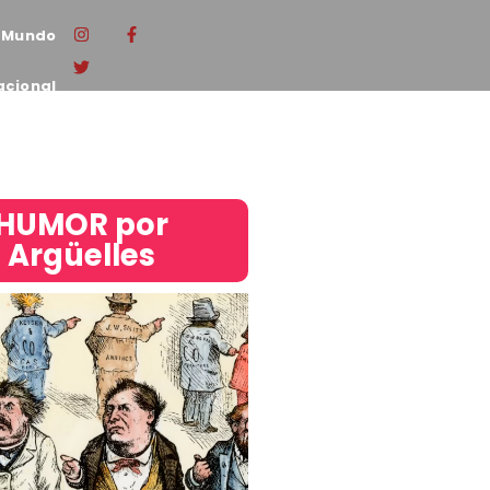
Mundo
acional
HUMOR por
Argüelles​