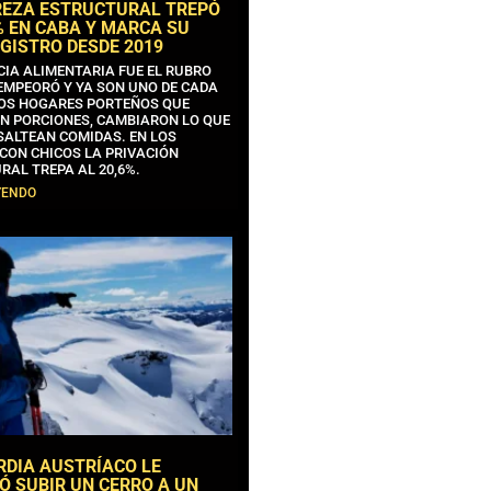
REZA ESTRUCTURAL TREPÓ
% EN CABA Y MARCA SU
GISTRO DESDE 2019
CIA ALIMENTARIA FUE EL RUBRO
EMPEORÓ Y YA SON UNO DE CADA
OS HOGARES PORTEÑOS QUE
N PORCIONES, CAMBIARON LO QUE
SALTEAN COMIDAS. EN LOS
CON CHICOS LA PRIVACIÓN
RAL TREPA AL 20,6%.
YENDO
RDIA AUSTRÍACO LE
Ó SUBIR UN CERRO A UN