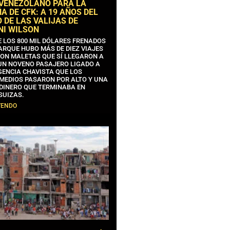
 VENEZOLANO PARA LA
 DE CFK: A 19 AÑOS DEL
 DE LAS VALIJAS DE
NI WILSON
E LOS 800 MIL DÓLARES FRENADOS
ARQUE HUBO MÁS DE DIEZ VIAJES
CON MALETAS QUE SÍ LLEGARON A
 UN NOVENO PASAJERO LIGADO A
GENCIA CHAVISTA QUE LOS
MEDIOS PASARON POR ALTO Y UNA
 DINERO QUE TERMINABA EN
SUIZAS.
YENDO