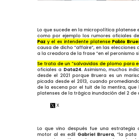
Lo que sucede en la micropolítica platense
como por ejemplo los rumores oficiales 
Paz
y el ex intendente platense
Pablo Brue
causa de dicho “affaire”, en las elecciones 
a la creadora de la frase “en el peronismo 
Se trata de un “salvavidas de plomo para e
oficiales a
Data24
. Asimismo, muchos indi
desde el 2021 porque Bruera es un marisca
picada desde el 2013, cuando promediand
de la escena por el tuit de la mentira, q
platenses de la trágica inundación del 2 de a
Lo que vino después fue una estrategia 
motor al ex edil
Gabriel Bruera
, “la pata