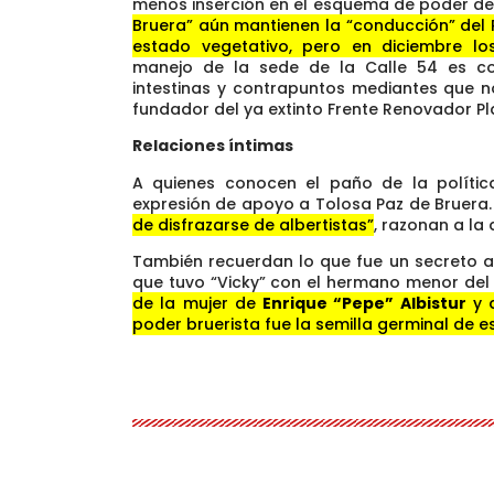
menos inserción en el esquema de poder de
Bruera” aún mantienen la “conducción” del Pa
estado vegetativo, pero en diciembre los
manejo de la sede de la Calle 54 es c
intestinas y contrapuntos mediantes que no
fundador del ya extinto Frente Renovador Pl
Relaciones íntimas
A quienes conocen el paño de la polític
expresión de apoyo a Tolosa Paz de Bruera
de disfrazarse de albertistas”
, razonan a la 
También recuerdan lo que fue un secreto a
que tuvo “Vicky” con el hermano menor del 
de la mujer de
Enrique “Pepe” Albistur
y q
poder bruerista fue la semilla germinal de 