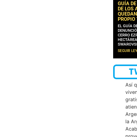
GUÍA DE
DE LOS 
QUEDAN
PROPIO
EL GUÍA 
DENUNCIÓ
CERRO EZP
HECTÁREA
SWAROVS
SEGUIR LE
T
Así 
vive
grati
atien
Arge
la A
Acab
proy