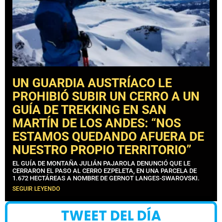
UN GUARDIA AUSTRÍACO LE
PROHIBIÓ SUBIR UN CERRO A UN
GUÍA DE TREKKING EN SAN
MARTÍN DE LOS ANDES: “NOS
ESTAMOS QUEDANDO AFUERA DE
NUESTRO PROPIO TERRITORIO”
EL GUÍA DE MONTAÑA JULIÁN PAJAROLA DENUNCIÓ QUE LE
CERRARON EL PASO AL CERRO EZPELETA, EN UNA PARCELA DE
1.672 HECTÁREAS A NOMBRE DE GERNOT LANGES-SWAROVSKI.
SEGUIR LEYENDO
TWEET DEL DÍA