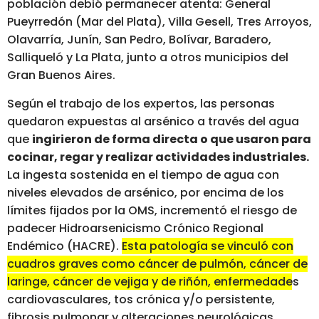
población debió permanecer atenta: General
Pueyrredón (Mar del Plata), Villa Gesell, Tres Arroyos,
Olavarría, Junín, San Pedro, Bolívar, Baradero,
Salliqueló y La Plata, junto a otros municipios del
Gran Buenos Aires.
Según el trabajo de los expertos, las personas
quedaron expuestas al arsénico a través del agua
que
ingirieron de forma directa o que usaron para
cocinar, regar y realizar actividades industriales.
La ingesta sostenida en el tiempo de agua con
niveles elevados de arsénico, por encima de los
límites fijados por la OMS, incrementó el riesgo de
padecer Hidroarsenicismo Crónico Regional
Endémico (HACRE).
Esta patología se vinculó con
cuadros graves como cáncer de pulmón, cáncer de
laringe, cáncer de vejiga y de riñón, enfermedades
cardiovasculares, tos crónica y/o persistente,
fibrosis pulmonar y alteraciones neurológicas,