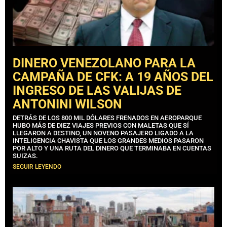
DINERO VENEZOLANO PARA LA
CAMPAÑA DE CFK: A 19 AÑOS DEL
INGRESO DE LAS VALIJAS DE
ANTONINI WILSON
DETRÁS DE LOS 800 MIL DÓLARES FRENADOS EN AEROPARQUE
HUBO MÁS DE DIEZ VIAJES PREVIOS CON MALETAS QUE SÍ
LLEGARON A DESTINO, UN NOVENO PASAJERO LIGADO A LA
INTELIGENCIA CHAVISTA QUE LOS GRANDES MEDIOS PASARON
POR ALTO Y UNA RUTA DEL DINERO QUE TERMINABA EN CUENTAS
SUIZAS.
SEGUIR LEYENDO