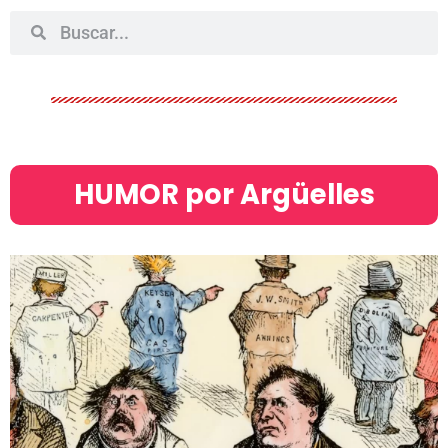
HUMOR por Argüelles​