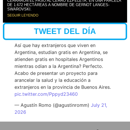
CERRARON EL PASO AL CERRO EZPELETA, EN UNA PARCELA
DE 1.672 HECTÁREAS A NOMBRE DE GERNOT LANGES-
SWAROVSKI.
SEGUIR LEYENDO
TWEET DEL DÍA
Así que hay extranjeros que viven en
Argentina, estudian gratis en Argentina, se
atienden gratis en hospitales Argentinos
mientras odian a la Argentina? Perfecto.
Acabo de presentar un proyecto para
arancelar la salud y la educación a
extranjeros en la provincia de Buenos Aires.
pic.twitter.com/Pppyd23460
— Agustín Romo (@agustinromm)
July 21,
2026