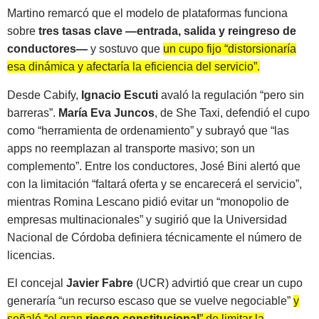
Martino remarcó que el modelo de plataformas funciona
sobre
tres tasas clave —entrada, salida y reingreso de
conductores—
y sostuvo que
un cupo fijo “distorsionaría
esa dinámica y afectaría la eficiencia del servicio”.
Desde Cabify,
Ignacio Escuti
avaló la regulación “pero sin
barreras”.
María Eva Juncos
, de She Taxi, defendió el cupo
como “herramienta de ordenamiento” y subrayó que “las
apps no reemplazan al transporte masivo; son un
complemento”. Entre los conductores, José Bini alertó que
con la limitación “faltará oferta y se encarecerá el servicio”,
mientras Romina Lescano pidió evitar un “monopolio de
empresas multinacionales” y sugirió que la Universidad
Nacional de Córdoba definiera técnicamente el número de
licencias.
El concejal
Javier Fabre
(UCR) advirtió que crear un cupo
generaría “un recurso escaso que se vuelve negociable”
y
señaló “el gran
riesgo constitucional
” de limitar la